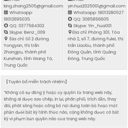
king.zhang2505@gmail.com
yin.hua2025001@gmail.com
Whatsapp:
Whatsapp: 18013280527
18012695035
QQ: 3085856605
QQ: 3377584302
Skype: Yin_hua001
Skype: Benz_009
Địa chỉ: Phòng 301, Tòa
Địa chỉ: Số 2 đường
nhà 2, số 7, đường Fulei, thị
Yongyan, thị trấn
trấn Liaobu, thành phố
Zhangpu, thành phố
Đông Quản, tỉnh Quảng
Kunshan, tỉnh Giang Tô,
Đông, Trung Quốc
Trung Quốc
【Tuyên bố miễn trách nhiệm】
“Không có sự đồng ý hoặc ủy quyền từ trang web này,
không ai được sao chép, in lại, phân phối, trích dẫn, thay
đổi, phát sóng hoặc công bố nội dung toàn bộ hoặc một
phần dưới bất kỳ hình thức nào, cũng không được có bất
kỳ vi phạm bản quyền nào của trang web này.