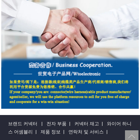
브랜드 커넥터
|
전자 부품
|
커넥터 재고
|
와이어 하니
스 어셈블리
|
제품 정보
|
연락처 및 서비스
|