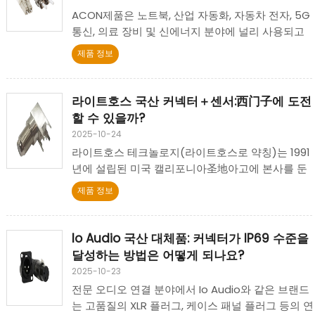
ACON제품은 노트북, 산업 자동화, 자동차 전자, 5G
통신, 의료 장비 및 신에너지 분야에 널리 사용되고
있습니다. 고속 전송 커넥터, FPC 커넥터, Type-C,
제품 정보
보드 투 보드 등 다양한 기술적 장점을 지니고 있습
니다.
라이트호스 국산 커넥터＋센서:西门子에 도전
할 수 있을까?
2025-10-24
라이트호스 테크놀로지(라이트호스로 약칭)는 1991
년에 설립된 미국 캘리포니아圣地아고에 본사를 둔
射频(RF) 커넥터와 동轴 케이블 구성 요소 전문 제조
제품 정보
업체입니다.
Io Audio 국산 대체품: 커넥터가 IP69 수준을
달성하는 방법은 어떻게 되나요?
2025-10-23
전문 오디오 연결 분야에서 Io Audio와 같은 브랜드
는 고품질의 XLR 플러그, 케이스 패널 플러그 등의 연