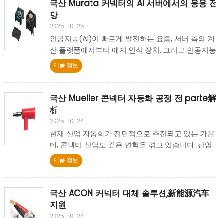
국산 Murata 커넥터의 AI 서버에서의 응용 전
망
2025-10-25
인공지능(AI)이 빠르게 발전하는 요즘, 서버 측의 계
산 플랫폼에서부터 에지 인식 장치, 그리고 인공지능
터미널의 신경망 가속 모듈까지, 각 단계는 빠르고 높
제품 정보
은 밀도와 높은 신뢰성을 가진 콘넥터가 필요합니다.
국산 Mueller 콘넥터 자동화 공정 전 parte解
析
2025-10-24
현재 산업 자동화가 전면적으로 추진되고 있는 가운
데, 콘넥터 산업도 깊은 변혁을 겪고 있습니다. 산업
4.0, 지능형 제조, 유연 생산 등의 개념이 실현됨에 따
제품 정보
라, "자동화 조립"이 콘넥터 제조 수준을 평가하는 중
요한 지표로 자리 잡고 있습니다.
국산 ACON 커넥터 대체 솔루션,新能源汽车
지원
2025-10-24