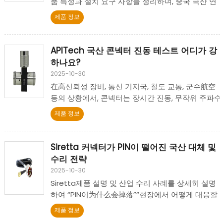
품 특성과 설치 요구 사항을 정리하며, 중국 국산 연
결기가 해체 및 재조립 단계에서의 기술과 주의사항
제품 정보
을 요약하여 국산 대체 해결책이 원활하게 시행될 수
있도록 지원합니다.
APITech 국산 콘넥터 진동 테스트 어디가 강
하나요?
2025-10-30
在高신뢰성 장비, 통신 기지국, 철도 교통, 군수航空
등의 상황에서, 콘넥터는 장시간 진동, 무작위 주파수
충격, 기계 충격 등의 시험을 받는다.
제품 정보
Siretta 커넥터가 PIN이 떨어진 국산 대체 및
수리 전략
2025-10-30
Siretta제품 설명 및 산업 수리 사례를 상세히 설명
하여 “PIN이为什么会掉落”“현장에서 어떻게 대응할
수 있는가”“합격한 국산 대체품이 있는가” 및 예방 요
제품 정보
점을 설명하여 엔지니어링/구매/운영이 빠르게 결정