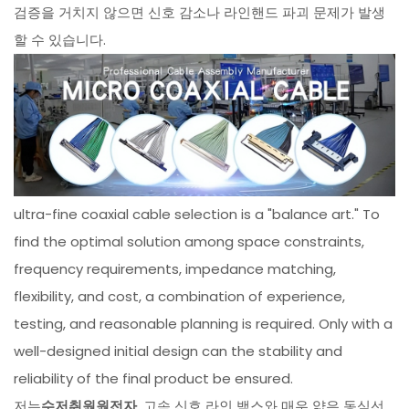
검증을 거치지 않으면 신호 감소나 라인핸드 파괴 문제가 발생
할 수 있습니다.
ultra-fine coaxial cable selection is a "balance art." To
find the optimal solution among space constraints,
frequency requirements, impedance matching,
flexibility, and cost, a combination of experience,
testing, and reasonable planning is required. Only with a
well-designed initial design can the stability and
reliability of the final product be ensured.
저는
수저취원원전자
, 고속 신호 라인 백스와 매우 얇은 동심선