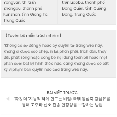
Yongyan, thị trấn
trấn Liaobu, thành phố
Zhangpu, thành phố
Đông Quản, tỉnh Quảng
Kunshan, tỉnh Giang Tô,
Đông, Trung Quốc
Trung Quốc
【Tuyên bố miễn trách nhiệm】
“Không có sự đồng ý hoặc ủy quyền từ trang web này,
không ai được sao chép, in lại, phân phối, trích dẫn, thay
đổi, phát sóng hoặc công bố nội dung toàn bộ hoặc một
phần dưới bất kỳ hình thức nào, cũng không được có bất
kỳ vi phạm bản quyền nào của trang web này.
BÀI VIẾT TRƯỚC
雷达 더 '지능적'하게 만드는 비밀: 극細 동심축 광섬유를
통해 고주파 신호 전송 안정성을 보장하는 방법