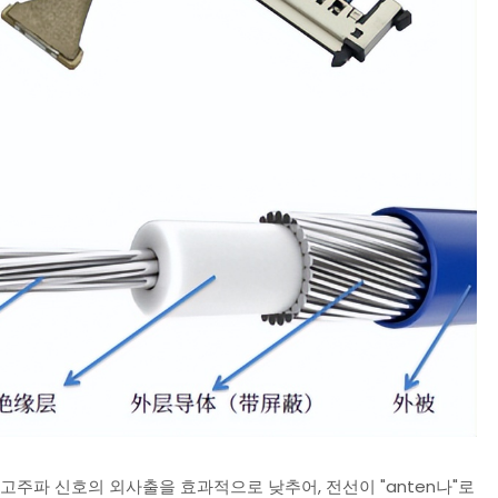
이 고주파 신호의 외사출을 효과적으로 낮추어, 전선이 "anten나"로