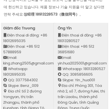
데 헌신하고 있습니다. 제품 정보나 기술 지원을 더 알고 싶다면
연락 주세요:
장经理 18913228573（微信同号）
。
Giám đốc Trương
Ông Yǐn
Điện thoại di động: +86
Điện thoại di động: +86
18012695035
18013280527
Điện thoại: +86 512
Điện thoại: +86 512
57888959
36851680
Email:
Email:
king.zhang2505@gmail.com
yin.hua2025001@gmail.com
Whatsapp:
Whatsapp: 18013280527
18012695035
QQ: 3085856605
QQ: 3377584302
Skype: Yin_hua001
Skype: Benz_009
Địa chỉ: Phòng 301, Tòa
Địa chỉ: Số 2 đường
nhà 2, số 7, đường Fulei, thị
Yongyan, thị trấn
trấn Liaobu, thành phố
Zhangpu, thành phố
Đông Quản, tỉnh Quảng
Kunshan, tỉnh Giang Tô,
Đông, Trung Quốc