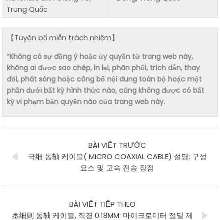
Trung Quốc
【Tuyên bố miễn trách nhiệm】
“Không có sự đồng ý hoặc ủy quyền từ trang web này,
không ai được sao chép, in lại, phân phối, trích dẫn, thay
đổi, phát sóng hoặc công bố nội dung toàn bộ hoặc một
phần dưới bất kỳ hình thức nào, cũng không được có bất
kỳ vi phạm bản quyền nào của trang web này.
BÀI VIẾT TRƯỚC
극细 동轴 케이블( MICRO COAXIAL CABLE) 설명: 구성
요소 및 고속 전송 장점
BÀI VIẾT TIẾP THEO
초细则 동轴 케이블, 직경 0.18MM: 마이크로미터 정밀 제