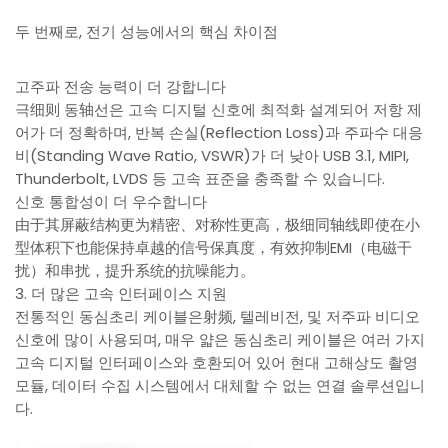
두 번째로, 전기 성능에서의 핵심 차이점
고주파 전송 능력이 더 강합니다
극细则 동轴선은 고속 디지털 신호에 최적화 설계되어 저항 제
어가 더 정확하며, 반복 손실(Reflection Loss)과 주파수 대응
비(Standing Wave Ratio, VSWR)가 더 낮아 USB 3.1, MIPI,
Thunderbolt, LVDS 등 고속 표준을 충족할 수 있습니다.
신호 통합성이 더 우수합니다
由于其屏蔽结构更为精密、对称性更高，极细同轴线即使在小
型体积下也能保持卓越的信号保真度，有效抑制EMI（电磁干
扰）和串扰，提升系统的抗噪能力。
3. 더 많은 고속 인터페이스 지원
전통적인 동심초리 케이블은射频, 텔레비전, 및 저주파 비디오
신호에 많이 사용되며, 매우 얇은 동심초리 케이블은 여러 가지
고속 디지털 인터페이스와 호환되어 있어 현대 고해상도 촬영
모듈, 데이터 수집 시스템에서 대체할 수 없는 연결 솔루션입니
다.