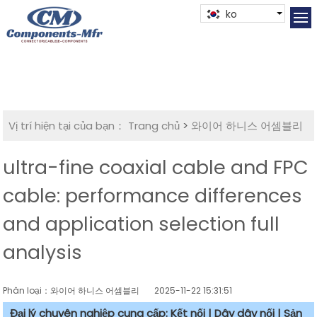
ko
Vị trí hiện tại của bạn：
Trang chủ
>
와이어 하니스 어셈블리
ultra-fine coaxial cable and FPC
cable: performance differences
and application selection full
analysis
Phân loại：와이어 하니스 어셈블리
2025-11-22 15:31:51
Đại lý chuyên nghiệp cung cấp: Kết nối | Dây dây nối | Sản