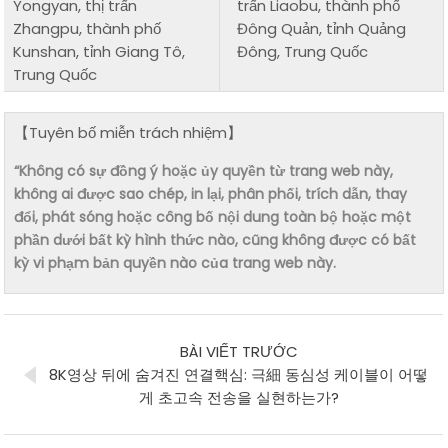
Yongyan, thị trấn
trấn Liaobu, thành phố
Zhangpu, thành phố
Đông Quản, tỉnh Quảng
Kunshan, tỉnh Giang Tô,
Đông, Trung Quốc
Trung Quốc
【Tuyên bố miễn trách nhiệm】
“Không có sự đồng ý hoặc ủy quyền từ trang web này,
không ai được sao chép, in lại, phân phối, trích dẫn, thay
đổi, phát sóng hoặc công bố nội dung toàn bộ hoặc một
phần dưới bất kỳ hình thức nào, cũng không được có bất
kỳ vi phạm bản quyền nào của trang web này.
BÀI VIẾT TRƯỚC
8K영상 뒤에 숨겨진 연결핵심: 극細 동심성 케이블이 어떻
게 초고속 전송을 실현하는가?