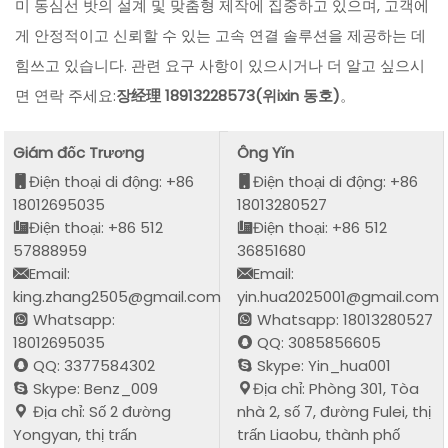
미 동심선 밧의 설계 및 맞춤형 제작에 집중하고 있으며, 고객에
게 안정적이고 신뢰할 수 있는 고속 연결 솔루션을 제공하는 데
힘쓰고 있습니다. 관련 요구 사항이 있으시거나 더 알고 싶으시
면 연락 주세요:
장经理 18913228573(위ixin 동호)
。
Giám đốc Trương
Ông Yǐn
Điện thoại di động: +86
Điện thoại di động: +86
18012695035
18013280527
Điện thoại: +86 512
Điện thoại: +86 512
57888959
36851680
Email:
Email:
king.zhang2505@gmail.com
yin.hua2025001@gmail.com
Whatsapp:
Whatsapp: 18013280527
18012695035
QQ: 3085856605
QQ: 3377584302
Skype: Yin_hua001
Skype: Benz_009
Địa chỉ: Phòng 301, Tòa
Địa chỉ: Số 2 đường
nhà 2, số 7, đường Fulei, thị
Yongyan, thị trấn
trấn Liaobu, thành phố