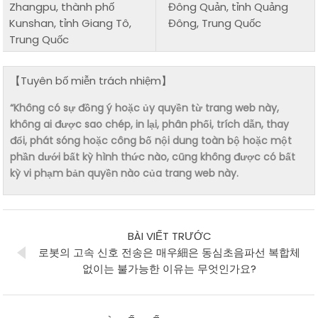
Zhangpu, thành phố
Đông Quản, tỉnh Quảng
Kunshan, tỉnh Giang Tô,
Đông, Trung Quốc
Trung Quốc
【Tuyên bố miễn trách nhiệm】
“Không có sự đồng ý hoặc ủy quyền từ trang web này,
không ai được sao chép, in lại, phân phối, trích dẫn, thay
đổi, phát sóng hoặc công bố nội dung toàn bộ hoặc một
phần dưới bất kỳ hình thức nào, cũng không được có bất
kỳ vi phạm bản quyền nào của trang web này.
BÀI VIẾT TRƯỚC
로봇의 고속 신호 전송은 매우細은 동심초음파선 복합체
없이는 불가능한 이유는 무엇인가요?