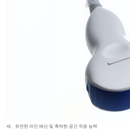
세、유연한 라인 배선 및 촉박한 공간 적응 능력