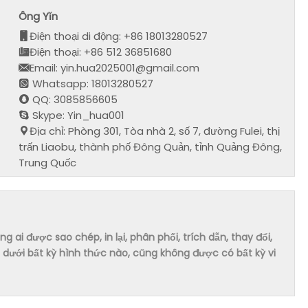
Ông Yǐn
Điện thoại di động: +86 18013280527
Điện thoại: +86 512 36851680
Email: yin.hua2025001@gmail.com
Whatsapp: 18013280527
QQ: 3085856605
Skype: Yin_hua001
Địa chỉ: Phòng 301, Tòa nhà 2, số 7, đường Fulei, thị
trấn Liaobu, thành phố Đông Quản, tỉnh Quảng Đông,
Trung Quốc
ai được sao chép, in lại, phân phối, trích dẫn, thay đổi,
dưới bất kỳ hình thức nào, cũng không được có bất kỳ vi