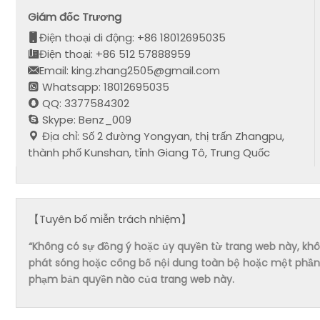
Giám đốc Trương
Điện thoại di động: +86 18012695035
Điện thoại: +86 512 57888959
Email: king.zhang2505@gmail.com
Whatsapp: 18012695035
QQ: 3377584302
Skype: Benz_009
Địa chỉ: Số 2 đường Yongyan, thị trấn Zhangpu,
thành phố Kunshan, tỉnh Giang Tô, Trung Quốc
【Tuyên bố miễn trách nhiệm】
“Không có sự đồng ý hoặc ủy quyền từ trang web này, không 
phát sóng hoặc công bố nội dung toàn bộ hoặc một phần 
phạm bản quyền nào của trang web này.