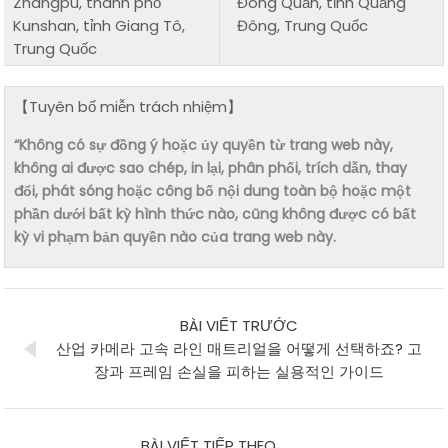
Zhangpu, thành phố
Đông Quản, tỉnh Quảng
Kunshan, tỉnh Giang Tô,
Đông, Trung Quốc
Trung Quốc
【Tuyên bố miễn trách nhiệm】
“Không có sự đồng ý hoặc ủy quyền từ trang web này,
không ai được sao chép, in lại, phân phối, trích dẫn, thay
đổi, phát sóng hoặc công bố nội dung toàn bộ hoặc một
phần dưới bất kỳ hình thức nào, cũng không được có bất
kỳ vi phạm bản quyền nào của trang web này.
BÀI VIẾT TRƯỚC
산업 카메라 고속 라인 매트리얼을 어떻게 선택하죠? 고
장과 프레임 손실을 피하는 실용적인 가이드
BÀI VIẾT TIẾP THEO