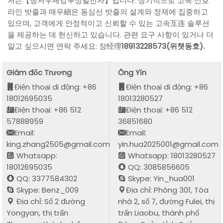
저는【칭저우제강푸정밀전자】입니다. 장기적으로 고속 신호
라인 밧줄과 매우細은 동심선 밧줄의 설계와 정제에 집중하고
있으며, 고객에게 안정적이고 신뢰할 수 있는 고속互连 솔루션
을 제공하는 데 헌신하고 있습니다. 관련 요구 사항이 있거나 더
알고 싶으시면 연락 주세요: 장经理
18913228573(위챗동호).
Giám đốc Trương
Ông Yǐn
Điện thoại di động: +86
Điện thoại di động: +86
18012695035
18013280527
Điện thoại: +86 512
Điện thoại: +86 512
57888959
36851680
Email:
Email:
king.zhang2505@gmail.com
yin.hua2025001@gmail.com
Whatsapp:
Whatsapp: 18013280527
18012695035
QQ: 3085856605
QQ: 3377584302
Skype: Yin_hua001
Skype: Benz_009
Địa chỉ: Phòng 301, Tòa
Địa chỉ: Số 2 đường
nhà 2, số 7, đường Fulei, thị
Yongyan, thị trấn
trấn Liaobu, thành phố