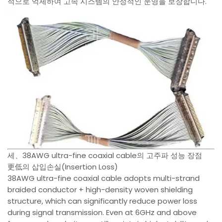
적으로 억제하여 고속 시스템의 안정적인 운영을 보장합니다.
세、38AWG ultra-fine coaxial cable의 고주파 성능 장점
更低의 삽입손실(Insertion Loss)
38AWG ultra-fine coaxial cable adopts multi-strand
braided conductor + high-density woven shielding
structure, which can significantly reduce power loss
during signal transmission. Even at 6GHz and above