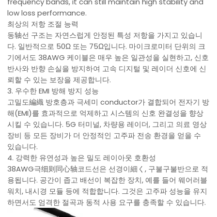
frequency bands, it can still maintain high stability and
low loss performance.
최상의 저항 조절 능력
동轴선 구조는 자연스럽게 안정된 특성 저항을 가지고 있습니
다. 일반적으로 50Ω 또는 75Ω입니다. 마이크로미터 단위의 크
기에서도 38AWG 케이블은 매우 높은 일관성을 실현하고, 신호
반사와 반향 손실을 방지하여 고속 디지털 및 레이더 신호에 신
뢰할 수 있는 보장을 제공합니다.
3. 우수한 EMI 방해 방지 성능
고밀도編織 방호층과 극세미 conductor가 결합되어 전자기 방
해(EMI)를 효과적으로 억제하고 시스템의 신호 완결성을 향상
시킬 수 있습니다. 5G 터미널, 차량용 레이더, 그리고 의료 영상
장비 등 모든 장비가 더 안정적인 고주파 전송 환경을 얻을 수
있습니다.
4. 강력한 유연성과 높은 밀도 레이아웃 호환성
38AWG극细则同心轴코드선은 선경이細く, 구불구불반으로 적
용됩니다. 공간이 좁고 배선이 복잡한 장치, 예를 들어 웨어러블
워치, 내시경 모듈 등에 적합합니다. 그것은 고주파 성능을 유지
하면서도 엄격한 절곡과 동적 사용 요구를 충족할 수 있습니다.