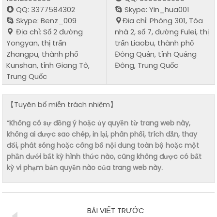
QQ: 3377584302
Skype: Yin_hua001
Skype: Benz_009
Địa chỉ: Phòng 301, Tòa
Địa chỉ: Số 2 đường
nhà 2, số 7, đường Fulei, thị
Yongyan, thị trấn
trấn Liaobu, thành phố
Zhangpu, thành phố
Đông Quản, tỉnh Quảng
Kunshan, tỉnh Giang Tô,
Đông, Trung Quốc
Trung Quốc
【Tuyên bố miễn trách nhiệm】
“Không có sự đồng ý hoặc ủy quyền từ trang web này,
không ai được sao chép, in lại, phân phối, trích dẫn, thay
đổi, phát sóng hoặc công bố nội dung toàn bộ hoặc một
phần dưới bất kỳ hình thức nào, cũng không được có bất
kỳ vi phạm bản quyền nào của trang web này.
BÀI VIẾT TRƯỚC