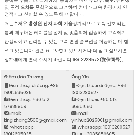
중점을 두습니다. 설계에서, 공학자는 신호 주파수, 속도, 유연성
및 공정 오차를 종합적으로 고려하여 런너가 고속 환경에서 안
정적이고 신뢰할 수 있도록 해야 합니다.
저는
수저우 훙성원 전자 과학 기술
장기적으로 고속 신호 라인
봉과 매우細은 케이블을 설계 및 맞춤화에 집중하여 고객에게
안정적이고 신뢰할 수 있는 고속 연결 솔루션을 제공하는 데 힘
쓰고 있습니다. 관련 요구사항이 있으시거나 더 알고 싶으시면
장经理에게 연락 주시기 바랍니다.
18913228573(微信同号)
。
Giám đốc Trương
Ông Yǐn
Điện thoại di động: +86
Điện thoại di động: +86
18012695035
18013280527
Điện thoại: +86 512
Điện thoại: +86 512
57888959
36851680
Email:
Email:
king.zhang2505@gmail.com
yin.hua2025001@gmail.com
Whatsapp:
Whatsapp: 18013280527
18012695035
QQ: 3085856605