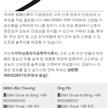
극세한 동轴선束의 가공공정은 고속 신호 전송의 안정성과 신
뢰성을 직접 결정합니다. HRS DF80D-50P-0.5SD와 고정밀 가
공선束을 선택하면 미니형 장치가 고속 전송 환경에서 신호의
완전성과 성능의 안정성을 유지할 수 있으며, 카메라 모듈, 휴대
폰, 무선 장치 등 고급 전자제품에 장기간에 걸쳐 신뢰할 수 있
는互连 솔루션을 제공할 수 있습니다.
저는
수저허성원전자공학주식회사
, 고속 신호 라인 밧줄과 매우
細은 동심선 밧줄 설계 및 맞춤형 제공에 집중하여 고신뢰성, 고
성능의 고속互连 솔루션을 고객에게 제공합니다. 상담이나 더
많은 정보를 알고 싶으시면 연락 주세요.
장经理:
18913228573(위챗과 동일)
。
Giám đốc Trương
Ông Yǐn
Điện thoại di động: +86
Điện thoại di động: +86
18012695035
18013280527
Điện thoại: +86 512
Điện thoại: +86 512