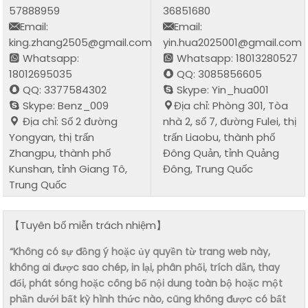
57888959
36851680
Email:
Email:
king.zhang2505@gmail.com
yin.hua2025001@gmail.com
Whatsapp:
Whatsapp: 18013280527
18012695035
QQ: 3085856605
QQ: 3377584302
Skype: Yin_hua001
Skype: Benz_009
Địa chỉ: Phòng 301, Tòa
Địa chỉ: Số 2 đường
nhà 2, số 7, đường Fulei, thị
Yongyan, thị trấn
trấn Liaobu, thành phố
Zhangpu, thành phố
Đông Quản, tỉnh Quảng
Kunshan, tỉnh Giang Tô,
Đông, Trung Quốc
Trung Quốc
【Tuyên bố miễn trách nhiệm】
“Không có sự đồng ý hoặc ủy quyền từ trang web này,
không ai được sao chép, in lại, phân phối, trích dẫn, thay
đổi, phát sóng hoặc công bố nội dung toàn bộ hoặc một
phần dưới bất kỳ hình thức nào, cũng không được có bất