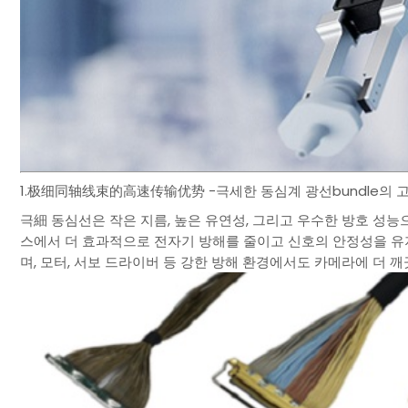
1.极细同轴线束的高速传输优势 -극세한 동심계 광선bundle의 
극細 동심선은 작은 지름, 높은 유연성, 그리고 우수한 방호 성능으로
스에서 더 효과적으로 전자기 방해를 줄이고 신호의 안정성을 유지
며, 모터, 서보 드라이버 등 강한 방해 환경에서도 카메라에 더 