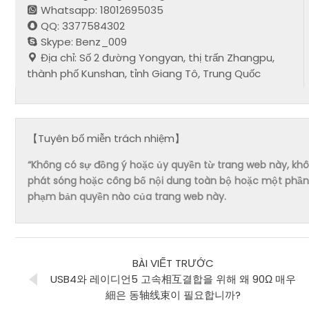
Whatsapp: 18012695035
QQ: 3377584302
Skype: Benz_009
Địa chỉ: Số 2 đường Yongyan, thị trấn Zhangpu,
thành phố Kunshan, tỉnh Giang Tô, Trung Quốc
【Tuyên bố miễn trách nhiệm】
“Không có sự đồng ý hoặc ủy quyền từ trang web này, không 
phát sóng hoặc công bố nội dung toàn bộ hoặc một phần 
phạm bản quyền nào của trang web này.
BÀI VIẾT TRƯỚC
USB4와 레이디언5 고속相互결합을 위해 왜 90Ω 매우
細은 동轴线束이 필요합니까?