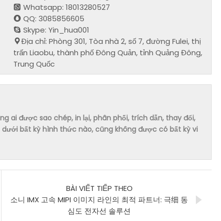
Whatsapp: 18013280527
QQ: 3085856605
Skype: Yin_hua001
Địa chỉ: Phòng 301, Tòa nhà 2, số 7, đường Fulei, thị
trấn Liaobu, thành phố Đông Quản, tỉnh Quảng Đông,
Trung Quốc
ai được sao chép, in lại, phân phối, trích dẫn, thay đổi,
dưới bất kỳ hình thức nào, cũng không được có bất kỳ vi
BÀI VIẾT TIẾP THEO
소니 IMX 고속 MIPI 이미지 라인의 최적 파트너: 극细 동
심도 전자선 솔루션