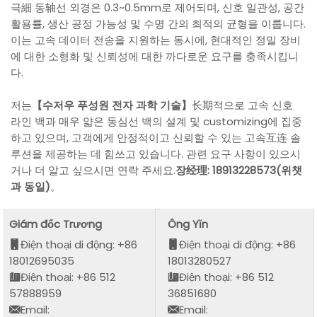
극細 동轴선 외경은 0.3~0.5mm로 제어되며, 신호 일관성, 공간
활용률, 생산 공정 가능성 및 수명 간의 최적의 균형을 이룹니다.
이는 고속 데이터 전송을 지원하는 동시에, 현대적인 정밀 장비
에 대한 소형화 및 신뢰성에 대한 까다로운 요구를 충족시킵니
다.
저는
【수저우 푸성원 전자 과학 기술】
长期적으로 고속 신호
라인 백과 매우 얇은 동심선 백의 설계 및 customizing에 집중
하고 있으며, 고객에게 안정적이고 신뢰할 수 있는 고속互连 솔
루션을 제공하는 데 힘쓰고 있습니다. 관련 요구 사항이 있으시
거나 더 알고 싶으시면 연락 주세요.
장经理: 18913228573(위챗
과 동일)
。
Giám đốc Trương
Ông Yǐn
Điện thoại di động: +86
Điện thoại di động: +86
18012695035
18013280527
Điện thoại: +86 512
Điện thoại: +86 512
57888959
36851680
Email:
Email: