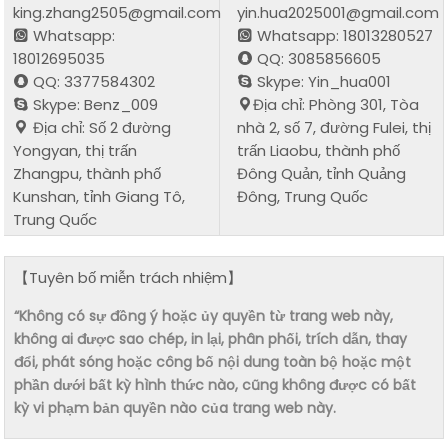
king.zhang2505@gmail.com
yin.hua2025001@gmail.com
Whatsapp:
Whatsapp: 18013280527
18012695035
QQ: 3085856605
QQ: 3377584302
Skype: Yin_hua001
Skype: Benz_009
Địa chỉ: Phòng 301, Tòa
Địa chỉ: Số 2 đường
nhà 2, số 7, đường Fulei, thị
Yongyan, thị trấn
trấn Liaobu, thành phố
Zhangpu, thành phố
Đông Quản, tỉnh Quảng
Kunshan, tỉnh Giang Tô,
Đông, Trung Quốc
Trung Quốc
【Tuyên bố miễn trách nhiệm】
“Không có sự đồng ý hoặc ủy quyền từ trang web này,
không ai được sao chép, in lại, phân phối, trích dẫn, thay
đổi, phát sóng hoặc công bố nội dung toàn bộ hoặc một
phần dưới bất kỳ hình thức nào, cũng không được có bất
kỳ vi phạm bản quyền nào của trang web này.