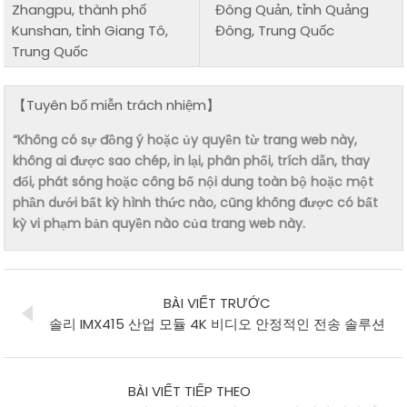
Zhangpu, thành phố
Đông Quản, tỉnh Quảng
Kunshan, tỉnh Giang Tô,
Đông, Trung Quốc
Trung Quốc
【Tuyên bố miễn trách nhiệm】
“Không có sự đồng ý hoặc ủy quyền từ trang web này,
không ai được sao chép, in lại, phân phối, trích dẫn, thay
đổi, phát sóng hoặc công bố nội dung toàn bộ hoặc một
phần dưới bất kỳ hình thức nào, cũng không được có bất
kỳ vi phạm bản quyền nào của trang web này.
BÀI VIẾT TRƯỚC
솔리 IMX415 산업 모듈 4K 비디오 안정적인 전송 솔루션
BÀI VIẾT TIẾP THEO