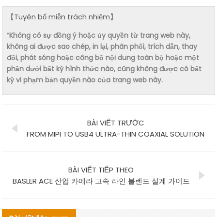
【Tuyên bố miễn trách nhiệm】
“Không có sự đồng ý hoặc ủy quyền từ trang web này,
không ai được sao chép, in lại, phân phối, trích dẫn, thay
đổi, phát sóng hoặc công bố nội dung toàn bộ hoặc một
phần dưới bất kỳ hình thức nào, cũng không được có bất
kỳ vi phạm bản quyền nào của trang web này.
BÀI VIẾT TRƯỚC
FROM MIPI TO USB4 ULTRA-THIN COAXIAL SOLUTION
BÀI VIẾT TIẾP THEO
BASLER ACE 산업 카메라 고속 라인 블렌드 설계 가이드