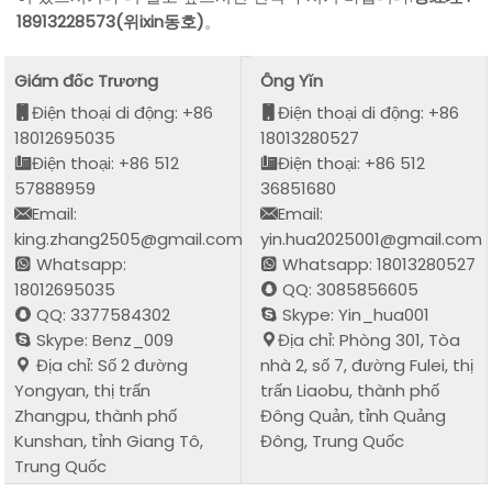
18913228573(위ixin동호)
。
Giám đốc Trương
Ông Yǐn
Điện thoại di động: +86
Điện thoại di động: +86
18012695035
18013280527
Điện thoại: +86 512
Điện thoại: +86 512
57888959
36851680
Email:
Email:
king.zhang2505@gmail.com
yin.hua2025001@gmail.com
Whatsapp:
Whatsapp: 18013280527
18012695035
QQ: 3085856605
QQ: 3377584302
Skype: Yin_hua001
Skype: Benz_009
Địa chỉ: Phòng 301, Tòa
Địa chỉ: Số 2 đường
nhà 2, số 7, đường Fulei, thị
Yongyan, thị trấn
trấn Liaobu, thành phố
Zhangpu, thành phố
Đông Quản, tỉnh Quảng
Kunshan, tỉnh Giang Tô,
Đông, Trung Quốc
Trung Quốc