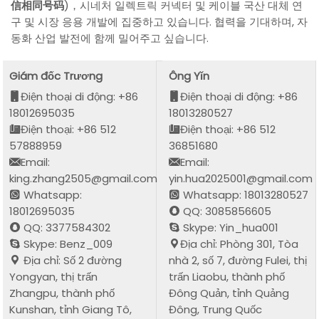
信相同号码
)，시네처 일렉트릭 커넥터 및 케이블 국산 대체 연
구 및 시장 응용 개발에 집중하고 있습니다. 협력을 기대하며, 자
동화 산업 발전에 함께 밀어주고 싶습니다.
Giám đốc Trương
Ông Yǐn
Điện thoại di động: +86
Điện thoại di động: +86
18012695035
18013280527
Điện thoại: +86 512
Điện thoại: +86 512
57888959
36851680
Email:
Email:
king.zhang2505@gmail.com
yin.hua2025001@gmail.com
Whatsapp:
Whatsapp: 18013280527
18012695035
QQ: 3085856605
QQ: 3377584302
Skype: Yin_hua001
Skype: Benz_009
Địa chỉ: Phòng 301, Tòa
Địa chỉ: Số 2 đường
nhà 2, số 7, đường Fulei, thị
Yongyan, thị trấn
trấn Liaobu, thành phố
Zhangpu, thành phố
Đông Quản, tỉnh Quảng
Kunshan, tỉnh Giang Tô,
Đông, Trung Quốc