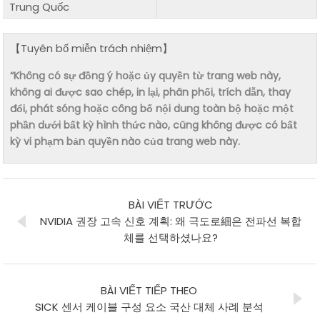
Trung Quốc
【Tuyên bố miễn trách nhiệm】
“Không có sự đồng ý hoặc ủy quyền từ trang web này,
không ai được sao chép, in lại, phân phối, trích dẫn, thay
đổi, phát sóng hoặc công bố nội dung toàn bộ hoặc một
phần dưới bất kỳ hình thức nào, cũng không được có bất
kỳ vi phạm bản quyền nào của trang web này.
BÀI VIẾT TRƯỚC
NVIDIA 권장 고속 신호 계획: 왜 극도로細은 전파선 복합
체를 선택하셨나요?
BÀI VIẾT TIẾP THEO
SICK 센서 케이블 구성 요소 국산 대체 사례 분석