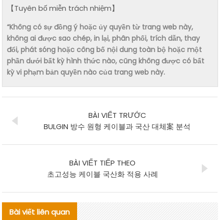
【Tuyên bố miễn trách nhiệm】
“Không có sự đồng ý hoặc ủy quyền từ trang web này,
không ai được sao chép, in lại, phân phối, trích dẫn, thay
đổi, phát sóng hoặc công bố nội dung toàn bộ hoặc một
phần dưới bất kỳ hình thức nào, cũng không được có bất
kỳ vi phạm bản quyền nào của trang web này.
BÀI VIẾT TRƯỚC
BULGIN 방수 원형 케이블과 국산 대체案 분석
BÀI VIẾT TIẾP THEO
초고성능 케이블 국산화 적용 사례
Bài viết liên quan