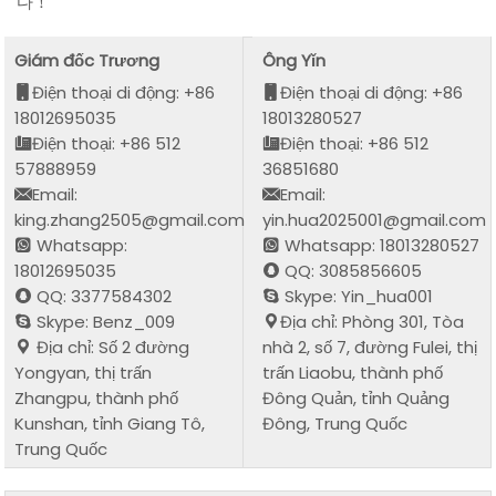
다！
Giám đốc Trương
Ông Yǐn
Điện thoại di động: +86
Điện thoại di động: +86
18012695035
18013280527
Điện thoại: +86 512
Điện thoại: +86 512
57888959
36851680
Email:
Email:
king.zhang2505@gmail.com
yin.hua2025001@gmail.com
Whatsapp:
Whatsapp: 18013280527
18012695035
QQ: 3085856605
QQ: 3377584302
Skype: Yin_hua001
Skype: Benz_009
Địa chỉ: Phòng 301, Tòa
Địa chỉ: Số 2 đường
nhà 2, số 7, đường Fulei, thị
Yongyan, thị trấn
trấn Liaobu, thành phố
Zhangpu, thành phố
Đông Quản, tỉnh Quảng
Kunshan, tỉnh Giang Tô,
Đông, Trung Quốc
Trung Quốc