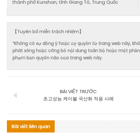
thành phố Kunshan, tỉnh Giang Tô, Trung Quốc
【Tuyên bố miễn trách nhiệm】
“Không có sự đồng ý hoặc ủy quyền từ trang web này, không 
phát sóng hoặc công bố nội dung toàn bộ hoặc một phần 
phạm bản quyền nào của trang web này.
BÀI VIẾT TRƯỚC
초고성능 케이블 국산화 적용 사례
Bài viết liên quan