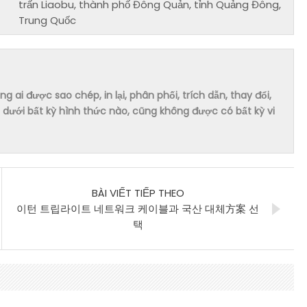
trấn Liaobu, thành phố Đông Quản, tỉnh Quảng Đông,
Trung Quốc
ai được sao chép, in lại, phân phối, trích dẫn, thay đổi,
dưới bất kỳ hình thức nào, cũng không được có bất kỳ vi
BÀI VIẾT TIẾP THEO
이턴 트립라이트 네트워크 케이블과 국산 대체方案 선
택