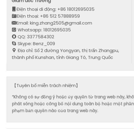
Giám đốc Trương
Điện thoại di động: +86 18012695035
Điện thoại: +86 512 57888959
Email: king.zhang2505@gmail.com
Whatsapp: 18012695035
QQ: 3377584302
Skype: Benz_009
Địa chỉ: Số 2 đường Yongyan, thị trấn Zhangpu,
thành phố Kunshan, tỉnh Giang Tô, Trung Quốc
【Tuyên bố miễn trách nhiệm】
“Không có sự đồng ý hoặc ủy quyền từ trang web này, không 
phát sóng hoặc công bố nội dung toàn bộ hoặc một phần 
phạm bản quyền nào của trang web này.