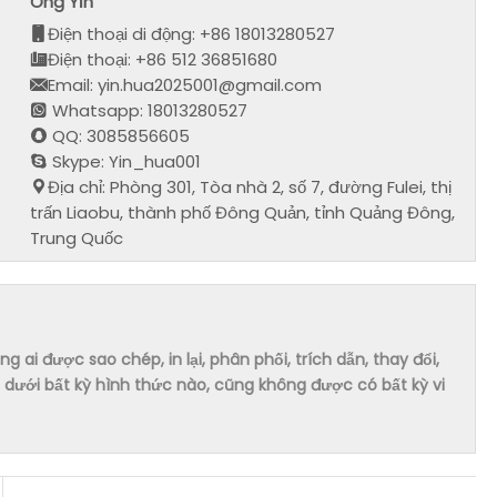
Ông Yǐn
Điện thoại di động: +86 18013280527
Điện thoại: +86 512 36851680
Email: yin.hua2025001@gmail.com
Whatsapp: 18013280527
QQ: 3085856605
Skype: Yin_hua001
Địa chỉ: Phòng 301, Tòa nhà 2, số 7, đường Fulei, thị
trấn Liaobu, thành phố Đông Quản, tỉnh Quảng Đông,
Trung Quốc
ai được sao chép, in lại, phân phối, trích dẫn, thay đổi,
dưới bất kỳ hình thức nào, cũng không được có bất kỳ vi