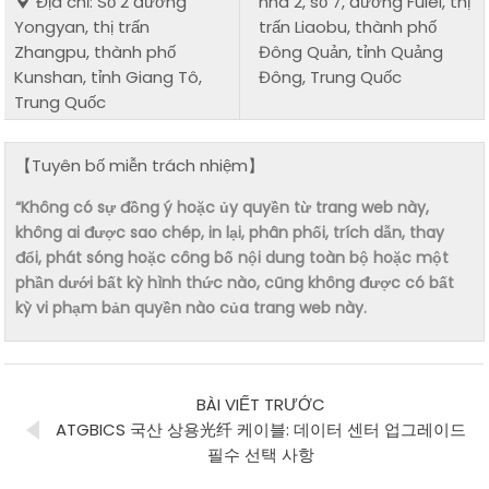
Địa chỉ: Số 2 đường
nhà 2, số 7, đường Fulei, thị
Yongyan, thị trấn
trấn Liaobu, thành phố
Zhangpu, thành phố
Đông Quản, tỉnh Quảng
Kunshan, tỉnh Giang Tô,
Đông, Trung Quốc
Trung Quốc
【Tuyên bố miễn trách nhiệm】
“Không có sự đồng ý hoặc ủy quyền từ trang web này,
không ai được sao chép, in lại, phân phối, trích dẫn, thay
đổi, phát sóng hoặc công bố nội dung toàn bộ hoặc một
phần dưới bất kỳ hình thức nào, cũng không được có bất
kỳ vi phạm bản quyền nào của trang web này.
BÀI VIẾT TRƯỚC
ATGBICS 국산 상용光纤 케이블: 데이터 센터 업그레이드
필수 선택 사항