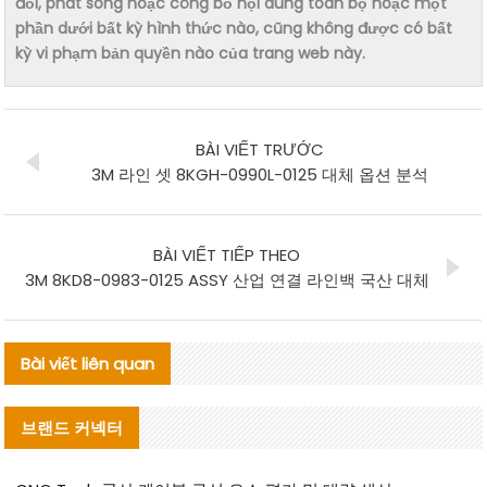
đổi, phát sóng hoặc công bố nội dung toàn bộ hoặc một
phần dưới bất kỳ hình thức nào, cũng không được có bất
kỳ vi phạm bản quyền nào của trang web này.
BÀI VIẾT TRƯỚC
3M 라인 셋 8KGH-0990L-0125 대체 옵션 분석
BÀI VIẾT TIẾP THEO
3M 8KD8-0983-0125 ASSY 산업 연결 라인백 국산 대체
Bài viết liên quan
브랜드 커넥터