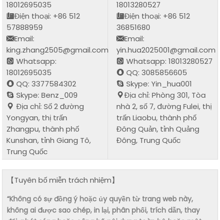
18012695035
18013280527
Điện thoại: +86 512
Điện thoại: +86 512
57888959
36851680
Email:
Email:
king.zhang2505@gmail.com
yin.hua2025001@gmail.com
Whatsapp:
Whatsapp: 18013280527
18012695035
QQ: 3085856605
QQ: 3377584302
Skype: Yin_hua001
Skype: Benz_009
Địa chỉ: Phòng 301, Tòa
Địa chỉ: Số 2 đường
nhà 2, số 7, đường Fulei, thị
Yongyan, thị trấn
trấn Liaobu, thành phố
Zhangpu, thành phố
Đông Quản, tỉnh Quảng
Kunshan, tỉnh Giang Tô,
Đông, Trung Quốc
Trung Quốc
【Tuyên bố miễn trách nhiệm】
“Không có sự đồng ý hoặc ủy quyền từ trang web này,
không ai được sao chép, in lại, phân phối, trích dẫn, thay