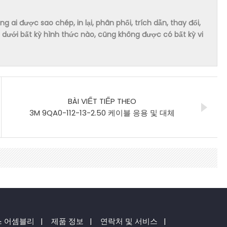
ai được sao chép, in lại, phân phối, trích dẫn, thay đổi,
dưới bất kỳ hình thức nào, cũng không được có bất kỳ vi
BÀI VIẾT TIẾP THEO
3M 9QA0-112-13-2.50 케이블 응용 및 대체
스 어셈블리
|
제품 정보
|
연락처 및 서비스
|