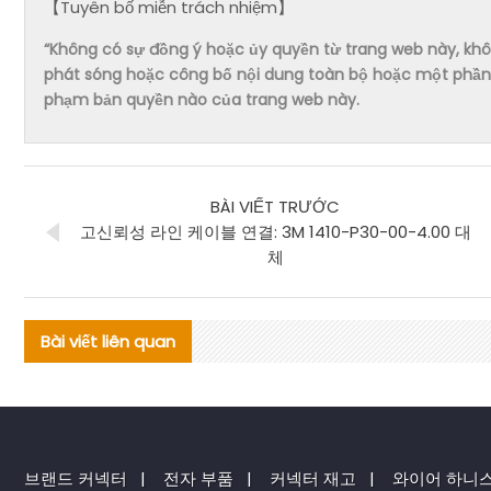
【Tuyên bố miễn trách nhiệm】
“Không có sự đồng ý hoặc ủy quyền từ trang web này, không 
phát sóng hoặc công bố nội dung toàn bộ hoặc một phần 
phạm bản quyền nào của trang web này.
BÀI VIẾT TRƯỚC
고신뢰성 라인 케이블 연결: 3M 1410-P30-00-4.00 대
체
Bài viết liên quan
브랜드 커넥터
|
전자 부품
|
커넥터 재고
|
와이어 하니