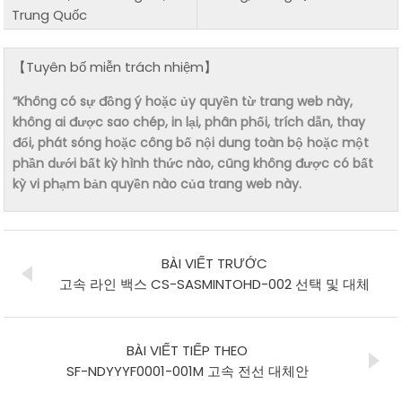
Trung Quốc
【Tuyên bố miễn trách nhiệm】
“Không có sự đồng ý hoặc ủy quyền từ trang web này,
không ai được sao chép, in lại, phân phối, trích dẫn, thay
đổi, phát sóng hoặc công bố nội dung toàn bộ hoặc một
phần dưới bất kỳ hình thức nào, cũng không được có bất
kỳ vi phạm bản quyền nào của trang web này.
BÀI VIẾT TRƯỚC
고속 라인 백스 CS-SASMINTOHD-002 선택 및 대체
BÀI VIẾT TIẾP THEO
SF-NDYYYF0001-001M 고속 전선 대체안