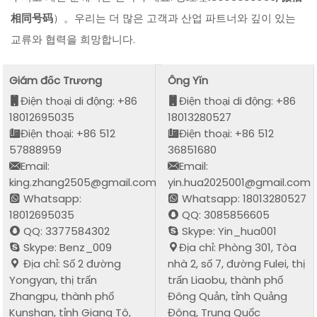
相同号码
）。우리는 더 많은 고객과 산업 파트너와 깊이 있는
교류와 협력을 희망합니다.
Giám đốc Trương
Ông Yǐn
Điện thoại di động: +86
Điện thoại di động: +86
18012695035
18013280527
Điện thoại: +86 512
Điện thoại: +86 512
57888959
36851680
Email:
Email:
king.zhang2505@gmail.com
yin.hua2025001@gmail.com
Whatsapp:
Whatsapp: 18013280527
18012695035
QQ: 3085856605
QQ: 3377584302
Skype: Yin_hua001
Skype: Benz_009
Địa chỉ: Phòng 301, Tòa
Địa chỉ: Số 2 đường
nhà 2, số 7, đường Fulei, thị
Yongyan, thị trấn
trấn Liaobu, thành phố
Zhangpu, thành phố
Đông Quản, tỉnh Quảng
Kunshan, tỉnh Giang Tô,
Đông, Trung Quốc