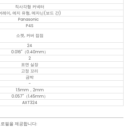
직사각형 커넥터
어레이, 에지 유형, 메자닌(보드 간)
Panasonic
P4S
소켓, 커버 접점
24
0.016"（0.40mm）
2
표면 실장
고정 꼬리
금박
-
1.5mm，2mm
0.057"（1.45mm）
AXT324
 프로필을 제공합니다: