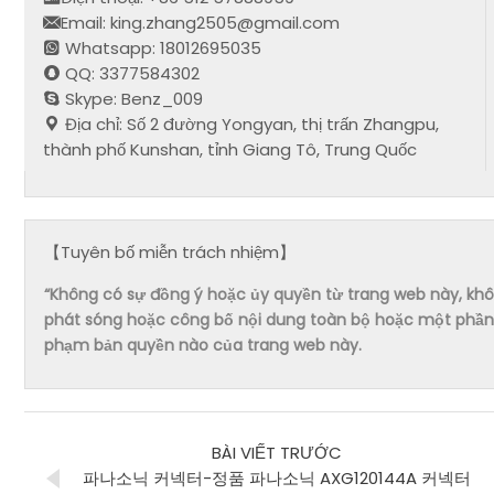
Email: king.zhang2505@gmail.com
Whatsapp: 18012695035
QQ: 3377584302
Skype: Benz_009
Địa chỉ: Số 2 đường Yongyan, thị trấn Zhangpu,
thành phố Kunshan, tỉnh Giang Tô, Trung Quốc
【Tuyên bố miễn trách nhiệm】
“Không có sự đồng ý hoặc ủy quyền từ trang web này, không 
phát sóng hoặc công bố nội dung toàn bộ hoặc một phần 
phạm bản quyền nào của trang web này.
BÀI VIẾT TRƯỚC
파나소닉 커넥터-정품 파나소닉 AXG120144A 커넥터