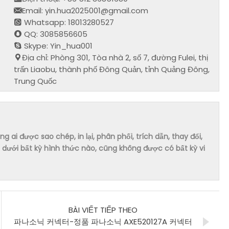
Email: yin.hua2025001@gmail.com
Whatsapp: 18013280527
QQ: 3085856605
Skype: Yin_hua001
Địa chỉ: Phòng 301, Tòa nhà 2, số 7, đường Fulei, thị
trấn Liaobu, thành phố Đông Quản, tỉnh Quảng Đông,
Trung Quốc
ai được sao chép, in lại, phân phối, trích dẫn, thay đổi,
dưới bất kỳ hình thức nào, cũng không được có bất kỳ vi
BÀI VIẾT TIẾP THEO
파나소닉 커넥터-정품 파나소닉 AXE520127A 커넥터