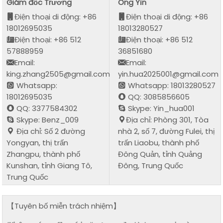
Giám đốc Trương
Ông Yǐn
Điện thoại di động: +86
Điện thoại di động: +86
18012695035
18013280527
Điện thoại: +86 512
Điện thoại: +86 512
57888959
36851680
Email:
Email:
king.zhang2505@gmail.com
yin.hua2025001@gmail.com
Whatsapp:
Whatsapp: 18013280527
18012695035
QQ: 3085856605
QQ: 3377584302
Skype: Yin_hua001
Skype: Benz_009
Địa chỉ: Phòng 301, Tòa
Địa chỉ: Số 2 đường
nhà 2, số 7, đường Fulei, thị
Yongyan, thị trấn
trấn Liaobu, thành phố
Zhangpu, thành phố
Đông Quản, tỉnh Quảng
Kunshan, tỉnh Giang Tô,
Đông, Trung Quốc
Trung Quốc
【Tuyên bố miễn trách nhiệm】