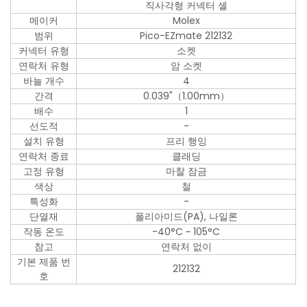
직사각형 커넥터 셸
메이커
Molex
범위
Pico-EZmate 212132
커넥터 유형
소켓
연락처 유형
암 소켓
바늘 개수
4
간격
0.039"（1.00mm）
배수
1
선도적
-
설치 유형
프리 행잉
연락처 종료
클래딩
고정 유형
마찰 잠금
색상
철
특성화
-
단열재
폴리아미드(PA), 나일론
작동 온도
-40°C ~ 105°C
참고
연락처 없이
기본 제품 번
212132
호