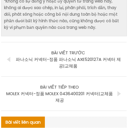
“Không có sự đồng ý hoặc ủy quyền từ trang web này,
không ai được sao chép, in lại, phân phối, trích dẫn, thay
đổi, phát sóng hoặc công bố nội dung toàn bộ hoặc một
phần dưới bất kỳ hình thức nào, cũng không được có bất
kỳ vi phạm bản quyền nào của trang web này.
BÀI VIẾT TRƯỚC
파나소닉 커넥터-정품 파나소닉 AXE520127A 커넥터 제
공|교체품
BÀI VIẾT TIẾP THEO
MOLEX 커넥터-정품 MOLEX 0436400201 커넥터|교체품
제공
Bài viết liên quan