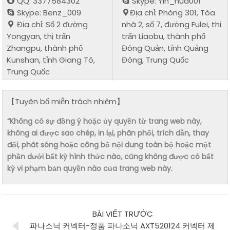
QQ: 3377584302
Skype: Yin_hua001
Skype: Benz_009
Địa chỉ: Phòng 301, Tòa
Địa chỉ: Số 2 đường
nhà 2, số 7, đường Fulei, thị
Yongyan, thị trấn
trấn Liaobu, thành phố
Zhangpu, thành phố
Đông Quản, tỉnh Quảng
Kunshan, tỉnh Giang Tô,
Đông, Trung Quốc
Trung Quốc
【Tuyên bố miễn trách nhiệm】
“Không có sự đồng ý hoặc ủy quyền từ trang web này,
không ai được sao chép, in lại, phân phối, trích dẫn, thay
đổi, phát sóng hoặc công bố nội dung toàn bộ hoặc một
phần dưới bất kỳ hình thức nào, cũng không được có bất
kỳ vi phạm bản quyền nào của trang web này.
BÀI VIẾT TRƯỚC
파나소닉 커넥터-정품 파나소닉 AXT520124 커넥터 제