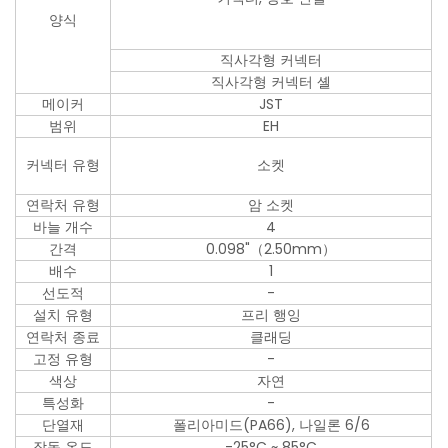
양식
직사각형 커넥터
직사각형 커넥터 셸
메이커
JST
범위
EH
커넥터 유형
소켓
연락처 유형
암 소켓
바늘 개수
4
간격
0.098"（2.50mm）
배수
1
선도적
-
설치 유형
프리 행잉
연락처 종료
클래딩
고정 유형
-
색상
자연
특성화
-
단열재
폴리아미드(PA66), 나일론 6/6
작동 온도
-25°C ~ 85°C