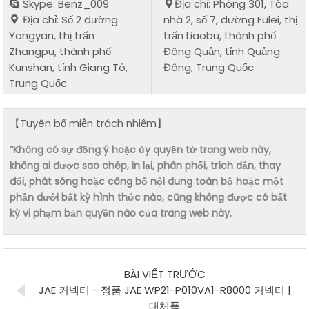
Skype: Benz_009
Địa chỉ: Phòng 301, Tòa
Địa chỉ: Số 2 đường
nhà 2, số 7, đường Fulei, thị
Yongyan, thị trấn
trấn Liaobu, thành phố
Zhangpu, thành phố
Đông Quản, tỉnh Quảng
Kunshan, tỉnh Giang Tô,
Đông, Trung Quốc
Trung Quốc
【Tuyên bố miễn trách nhiệm】
“Không có sự đồng ý hoặc ủy quyền từ trang web này,
không ai được sao chép, in lại, phân phối, trích dẫn, thay
đổi, phát sóng hoặc công bố nội dung toàn bộ hoặc một
phần dưới bất kỳ hình thức nào, cũng không được có bất
kỳ vi phạm bản quyền nào của trang web này.
BÀI VIẾT TRƯỚC
JAE 커넥터 - 정품 JAE WP21-P010VA1-R8000 커넥터 |
대체품