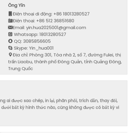
Ông Yǐn
Điện thoại di động: +86 18013280527
Điện thoại: +86 512 36851680
Email: yin.hua2025001@gmail.com
Whatsapp: 18013280527
QQ: 3085856605
Skype: Yin_hua001
Địa chỉ: Phòng 301, Tòa nhà 2, số 7, đường Fulei, thị
trấn Liaobu, thành phố Đông Quản, tỉnh Quảng Đông,
Trung Quốc
ai được sao chép, in lại, phân phối, trích dẫn, thay đổi,
dưới bất kỳ hình thức nào, cũng không được có bất kỳ vi