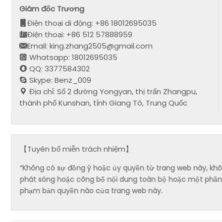
Giám đốc Trương
Điện thoại di động: +86 18012695035
Điện thoại: +86 512 57888959
Email: king.zhang2505@gmail.com
Whatsapp: 18012695035
QQ: 3377584302
Skype: Benz_009
Địa chỉ: Số 2 đường Yongyan, thị trấn Zhangpu,
thành phố Kunshan, tỉnh Giang Tô, Trung Quốc
【Tuyên bố miễn trách nhiệm】
“Không có sự đồng ý hoặc ủy quyền từ trang web này, không 
phát sóng hoặc công bố nội dung toàn bộ hoặc một phần 
phạm bản quyền nào của trang web này.