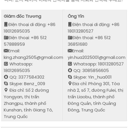
Giám đốc Trương
Ông Yǐn
Điện thoại di động: +86
Điện thoại di động: +86
18012695035
18013280527
Điện thoại: +86 512
Điện thoại: +86 512
57888959
36851680
Email:
Email:
king.zhang2505@gmail.com
yin.hua2025001@gmail.com
Whatsapp:
Whatsapp: 18013280527
18012695035
QQ: 3085856605
QQ: 3377584302
Skype: Yin_hua001
Skype: Benz_009
Địa chỉ: Phòng 301, Tòa
Địa chỉ: Số 2 đường
nhà 2, số 7, đường Fulei, thị
Yongyan, thị trấn
trấn Liaobu, thành phố
Zhangpu, thành phố
Đông Quản, tỉnh Quảng
Kunshan, tỉnh Giang Tô,
Đông, Trung Quốc
Trung Quốc