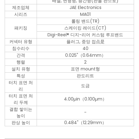
배열, 변형형, 층간형(판을 판으로)
제조업체
JAE Electronics
시리즈
MA01
롤링 밴드(TR)
패키징
스케이킹 레이드(CT)
Digi-Reel® 디지-리어 커스텀 루프밴드
커넥터 유형
플러그, 중앙 접点是
침수리수
40
간격
0.025"（0.64mm）
행렬
2
설치 유형
표면 mount형
특성
판도리트
터치 표면 처
도금
리
터치 표면 처
4.00µin（0.100µm）
리 두께
결합 쌓이는
-
높이
판상 높이
0.484"（12.29mm）