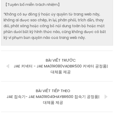
【Tuyên bố miễn trách nhiệm】
“Không có sự đồng ý hoặc ủy quyền từ trang web này,
không ai được sao chép, in lại, phân phối, trích dẫn, thay
đổi, phát sóng hoặc công bố nội dung toàn bộ hoặc một
phần dưới bất kỳ hình thức nào, cũng không được có bất
kỳ vi phạm bản quyền nào của trang web này.
BÀI VIẾT TRƯỚC
JAE 커넥터 - JAE MA01R080VADBR500 커넥터 공정품|
대체품 제공
BÀI VIẾT TIẾP THEO
JAE 접속기- JAE MA01R040HAYBR600 접속기 공정품|
대체품 제공