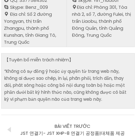
QQ: 3377584302
Skype: Yin_hua001
Skype: Benz_009
Địa chỉ: Phòng 301, Tòa
Địa chỉ: Số 2 đường
nhà 2, số 7, đường Fulei, thị
Yongyan, thị trấn
trấn Liaobu, thành phố
Zhangpu, thành phố
Đông Quản, tỉnh Quảng
Kunshan, tỉnh Giang Tô,
Đông, Trung Quốc
Trung Quốc
【Tuyên bố miễn trách nhiệm】
“Không có sự đồng ý hoặc ủy quyền từ trang web này,
không ai được sao chép, in lại, phân phối, trích dẫn, thay
đổi, phát sóng hoặc công bố nội dung toàn bộ hoặc một
phần dưới bất kỳ hình thức nào, cũng không được có bất
kỳ vi phạm bản quyền nào của trang web này.
BÀI VIẾT TRƯỚC
JST 연결기- JST XHP-8 연결기 공정품|대체품 제공