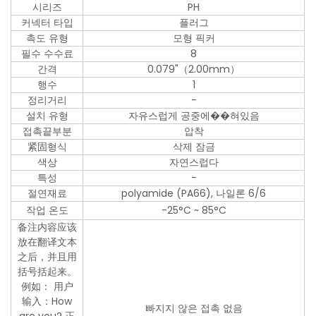
시리즈
PH
커넥터 타입
플러그
촉도 유형
모형 픽커
필수 수수료
8
간격
0.079"（2.00mm）
행수
1
정리거리
-
설치 유형
자유스럽게 공중에��혀있음
접촉끝부분
압착
紧固형식
삭제 잠금
색상
자연스럽다
특성
-
절연재료
polyamide (PA66), 나일론 6/6
작업 온도
-25°C ~ 85°C
备注内容应该
放在翻译文本
之后，并且用
括号括起来。
例如： 用户
输入：How
빠지지 않은 접촉 없음