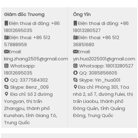
Giám đốc Trương
Ông Yǐn
Điện thoại di động: +86
Điện thoại di động: +86
18012695035
18013280527
Điện thoại: +86 512
Điện thoại: +86 512
57888959
36851680
Email:
Email:
king.zhang2505@gmail.com
yin.hua2025001@gmail.com
Whatsapp:
Whatsapp: 18013280527
18012695035
QQ: 3085856605
QQ: 3377584302
Skype: Yin_hua001
Skype: Benz_009
Địa chỉ: Phòng 301, Tòa
Địa chỉ: Số 2 đường
nhà 2, số 7, đường Fulei, thị
Yongyan, thị trấn
trấn Liaobu, thành phố
Zhangpu, thành phố
Đông Quản, tỉnh Quảng
Kunshan, tỉnh Giang Tô,
Đông, Trung Quốc
Trung Quốc