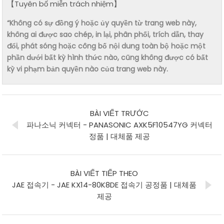
【Tuyên bố miễn trách nhiệm】
“Không có sự đồng ý hoặc ủy quyền từ trang web này,
không ai được sao chép, in lại, phân phối, trích dẫn, thay
đổi, phát sóng hoặc công bố nội dung toàn bộ hoặc một
phần dưới bất kỳ hình thức nào, cũng không được có bất
kỳ vi phạm bản quyền nào của trang web này.
BÀI VIẾT TRƯỚC
파나소닉 커넥터 - PANASONIC AXK5F10547YG 커넥터
정품 | 대체품 제공
BÀI VIẾT TIẾP THEO
JAE 접속기 - JAE KX14-80K8DE 접속기 공정품 | 대체품
제공