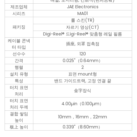
배열, 모서리형, 간层식(판对患者)
제조업체
JAE Electronics
시리즈
MA01
롤 스킨(TR)
패키징
자르기 영상(CT)
Digi-Reel® 드igi-Reel® 맞춤형 레일 필름
케이블 콘넥
插座, 외罩 접촉점
터 타입
선수수
120
간격
0.025"（0.64mm）
행렬
2
설치 유형
표면 mount형
특성
밴드 가이드트랙, 고정 연결 끝
터치 표면
金字장식
처리
터치 표면
4.00µin（0.100µm）
처리 두께
결합 쌓임
10mm，16mm，22mm
높이
板上 높이
0.339"（8.60mm）