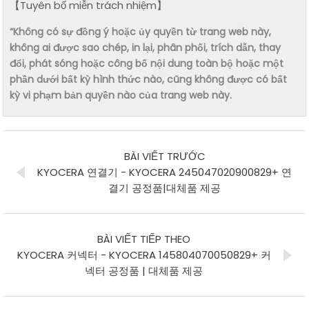
【Tuyên bố miễn trách nhiệm】
“Không có sự đồng ý hoặc ủy quyền từ trang web này,
không ai được sao chép, in lại, phân phối, trích dẫn, thay
đổi, phát sóng hoặc công bố nội dung toàn bộ hoặc một
phần dưới bất kỳ hình thức nào, cũng không được có bất
kỳ vi phạm bản quyền nào của trang web này.
BÀI VIẾT TRƯỚC
KYOCERA 연결기 - KYOCERA 245047020900829+ 연
결기 공정품|대체품 제공
BÀI VIẾT TIẾP THEO
KYOCERA 커넥터 - KYOCERA 145804070050829+ 커
넥터 공정품 | 대체품 제공