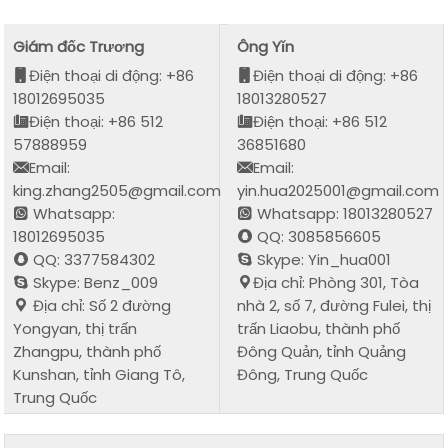
Giám đốc Trương
Ông Yǐn
Điện thoại di động: +86
Điện thoại di động: +86
18012695035
18013280527
Điện thoại: +86 512
Điện thoại: +86 512
57888959
36851680
Email:
Email:
king.zhang2505@gmail.com
yin.hua2025001@gmail.com
Whatsapp:
Whatsapp: 18013280527
18012695035
QQ: 3085856605
QQ: 3377584302
Skype: Yin_hua001
Skype: Benz_009
Địa chỉ: Phòng 301, Tòa
Địa chỉ: Số 2 đường
nhà 2, số 7, đường Fulei, thị
Yongyan, thị trấn
trấn Liaobu, thành phố
Zhangpu, thành phố
Đông Quản, tỉnh Quảng
Kunshan, tỉnh Giang Tô,
Đông, Trung Quốc
Trung Quốc