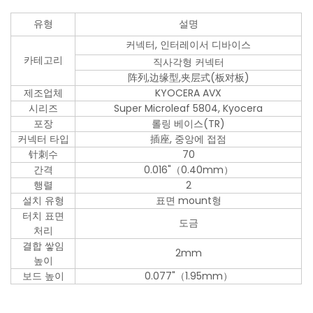
유형
설명
커넥터, 인터레이서 디바이스
카테고리
직사각형 커넥터
阵列,边缘型,夹层式(板对板)
제조업체
KYOCERA AVX
시리즈
Super Microleaf 5804, Kyocera
포장
롤링 베이스(TR)
커넥터 타입
插座, 중앙에 접점
针刺수
70
간격
0.016"（0.40mm）
행렬
2
설치 유형
표면 mount형
터치 표면
도금
처리
결합 쌓임
2mm
높이
보드 높이
0.077"（1.95mm）