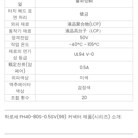
불화망銅
얼
터치 헤드 표
镀금
면 처리
외피 재료
液晶聚合物(LCP)
동작기 재료
液晶高分子（LCP）
정격전압
50V
작업 온도
-40°C ~ 105°C
재료의 연기
UL94 V-0
성 등급
额定전류(암
0.5A
페어)
외피색상
미색
액추에이터
검정색
색상
조합 횟수
20
하로세 FH40-80S-0.5SV(99) 커넥터 제품(시리즈) 소개: