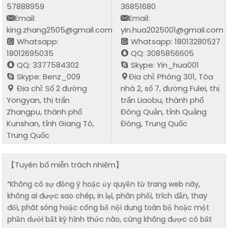
57888959
36851680
Email:
Email:
king.zhang2505@gmail.com
yin.hua2025001@gmail.com
Whatsapp:
Whatsapp: 18013280527
18012695035
QQ: 3085856605
QQ: 3377584302
Skype: Yin_hua001
Skype: Benz_009
Địa chỉ: Phòng 301, Tòa
Địa chỉ: Số 2 đường
nhà 2, số 7, đường Fulei, thị
Yongyan, thị trấn
trấn Liaobu, thành phố
Zhangpu, thành phố
Đông Quản, tỉnh Quảng
Kunshan, tỉnh Giang Tô,
Đông, Trung Quốc
Trung Quốc
【Tuyên bố miễn trách nhiệm】
“Không có sự đồng ý hoặc ủy quyền từ trang web này,
không ai được sao chép, in lại, phân phối, trích dẫn, thay
đổi, phát sóng hoặc công bố nội dung toàn bộ hoặc một
phần dưới bất kỳ hình thức nào, cũng không được có bất