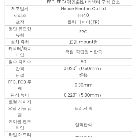
FFC, FPC(평면柔性) 커넥터 구성 요소
제조업체
Hirose Electric Co Ltd
시리즈
FH40
포장
롤링 타이어(TR)
평면 유연한
FPC
유형
설치 유형
표면 mount형
커넥터/터치
촉점, 직립형 - 한쪽
타입
필수 자리수
80
간격
0.020"（0.50mm）
단결
焊接
FFC, FCB 두
0.30mm
께
판상 높이
0.228"（5.80mm）
로컬 레이지
오닝 기능 잠
트리거 락
금
케이블 엔드
접착판식
타입
타입 매트리