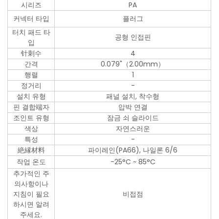
시리즈
PA
커넥터 타입
플러그
터치 패드 타
공형 인접핀
입
针刺수
4
간격
0.079"（2.00mm）
행렬
1
정거리
-
설치 유형
패널 설치, 착수형
핀 결합端자
압박 연결
조인트 유형
잠금 쇠 슬라이드
색상
자연스러운
특성
-
絶縁材料
파이레인(PA66), 나일론 6/6
작업 온도
-25°C ~ 85°C
추가적인 주
의사항이나
지침이 필요
비접점
하시면 알려
주세요.