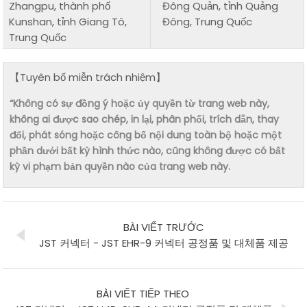
Zhangpu, thành phố
Đông Quản, tỉnh Quảng
Kunshan, tỉnh Giang Tô,
Đông, Trung Quốc
Trung Quốc
【Tuyên bố miễn trách nhiệm】
“Không có sự đồng ý hoặc ủy quyền từ trang web này,
không ai được sao chép, in lại, phân phối, trích dẫn, thay
đổi, phát sóng hoặc công bố nội dung toàn bộ hoặc một
phần dưới bất kỳ hình thức nào, cũng không được có bất
kỳ vi phạm bản quyền nào của trang web này.
BÀI VIẾT TRƯỚC
JST 커넥터 - JST EHR-9 커넥터 공정품 및 대체품 제공
BÀI VIẾT TIẾP THEO