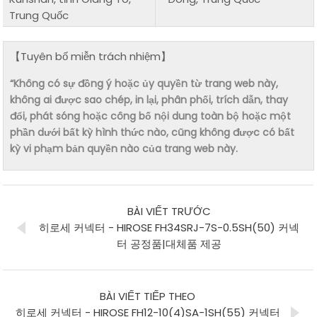
Trung Quốc
【Tuyên bố miễn trách nhiệm】
“Không có sự đồng ý hoặc ủy quyền từ trang web này,
không ai được sao chép, in lại, phân phối, trích dẫn, thay
đổi, phát sóng hoặc công bố nội dung toàn bộ hoặc một
phần dưới bất kỳ hình thức nào, cũng không được có bất
kỳ vi phạm bản quyền nào của trang web này.
BÀI VIẾT TRƯỚC
히로세 커넥터 - HIROSE FH34SRJ-7S-0.5SH(50) 커넥
터 공정품|대체품 제공
BÀI VIẾT TIẾP THEO
히로세 커넥터 - HIROSE FH12-10(4)SA-1SH(55) 커넥터