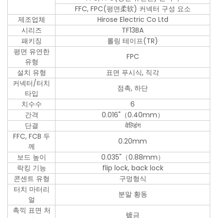
FFC, FPC(평면柔软) 커넥터 구성 요소
제조업체
Hirose Electric Co Ltd
시리즈
TF13BA
패키징
롤링 테이프(TR)
평면 유연한
FPC
유형
설치 유형
표면 푸시식, 직각
커넥터/터치
점촉, 하단
타입
치수수
6
간격
0.016"（0.40mm）
단결
वेल्डिंग
FFC, FCB 두
0.20mm
께
보드 높이
0.035"（0.88mm）
락킹 기능
flip lock, back lock
콘센트 유형
구멍형식
터치 마터리
분말 황동
얼
촉끽 표면 처
镀금