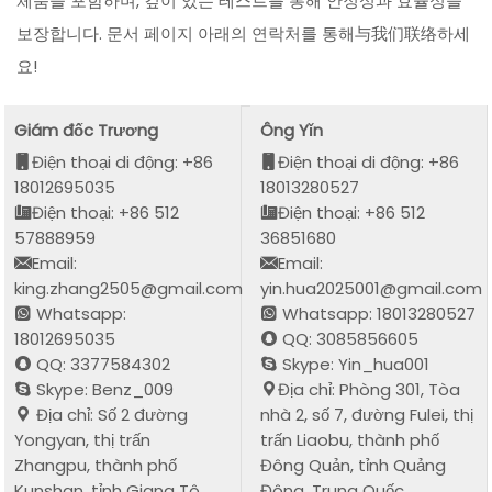
체품을 포함하며, 깊이 있는 테스트를 통해 안정성과 효율성을
보장합니다. 문서 페이지 아래의 연락처를 통해与我们联络하세
요!
Giám đốc Trương
Ông Yǐn
Điện thoại di động: +86
Điện thoại di động: +86
18012695035
18013280527
Điện thoại: +86 512
Điện thoại: +86 512
57888959
36851680
Email:
Email:
king.zhang2505@gmail.com
yin.hua2025001@gmail.com
Whatsapp:
Whatsapp: 18013280527
18012695035
QQ: 3085856605
QQ: 3377584302
Skype: Yin_hua001
Skype: Benz_009
Địa chỉ: Phòng 301, Tòa
Địa chỉ: Số 2 đường
nhà 2, số 7, đường Fulei, thị
Yongyan, thị trấn
trấn Liaobu, thành phố
Zhangpu, thành phố
Đông Quản, tỉnh Quảng
Kunshan, tỉnh Giang Tô,
Đông, Trung Quốc