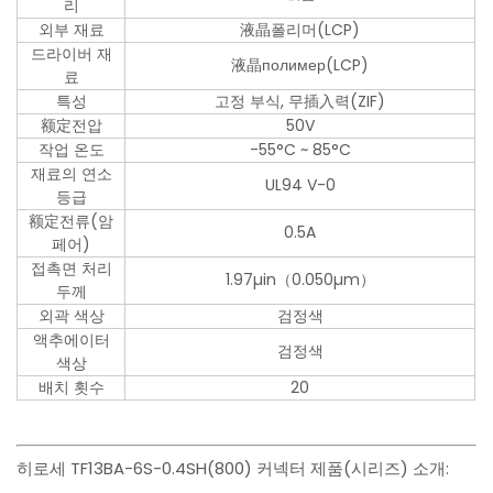
리
외부 재료
液晶폴리머(LCP)
드라이버 재
液晶полимер(LCP)
료
특성
고정 부식, 무插入력(ZIF)
额定전압
50V
작업 온도
-55°C ~ 85°C
재료의 연소
UL94 V-0
등급
额定전류(암
0.5A
페어)
접촉면 처리
1.97µin（0.050µm）
두께
외곽 색상
검정색
액추에이터
검정색
색상
배치 횟수
20
히로세 TF13BA-6S-0.4SH(800) 커넥터 제품(시리즈) 소개: