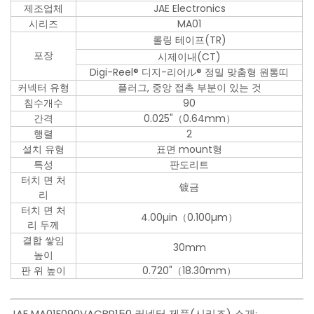
제조업체
JAE Electronics
시리즈
MA01
롤링 테이프(TR)
포장
시제이내(CT)
Digi-Reel® 디지-리어ル® 정밀 맞춤형 원통띠
커넥터 유형
플러그, 중앙 접촉 부분이 있는 것
침수개수
90
간격
0.025"（0.64mm）
행렬
2
설치 유형
표면 mount형
특성
판도리트
터치 면 처
镀금
리
터치 면 처
4.00µin（0.100µm）
리 두께
결합 쌓임
30mm
높이
판 위 높이
0.720"（18.30mm）
JAE MA01F090VACBR150 커넥터 제품(시리즈) 소개: