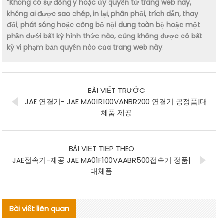
“Không có sự đồng ý hoặc ủy quyền từ trang web này,
không ai được sao chép, in lại, phân phối, trích dẫn, thay
đổi, phát sóng hoặc công bố nội dung toàn bộ hoặc một
phần dưới bất kỳ hình thức nào, cũng không được có bất
kỳ vi phạm bản quyền nào của trang web này.
BÀI VIẾT TRƯỚC
JAE 연결기- JAE MA01R100VANBR200 연결기 공정품|대
체품 제공
BÀI VIẾT TIẾP THEO
JAE접속기-제공 JAE MA01F100VAABR500접속기 정품|
대체품
Bài viết liên quan