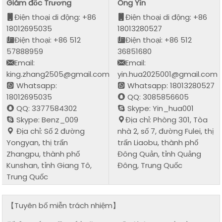
Giám đốc Trương
Ông Yǐn
Điện thoại di động: +86
Điện thoại di động: +86
18012695035
18013280527
Điện thoại: +86 512
Điện thoại: +86 512
57888959
36851680
Email:
Email:
king.zhang2505@gmail.com
yin.hua2025001@gmail.com
Whatsapp:
Whatsapp: 18013280527
18012695035
QQ: 3085856605
QQ: 3377584302
Skype: Yin_hua001
Skype: Benz_009
Địa chỉ: Phòng 301, Tòa
Địa chỉ: Số 2 đường
nhà 2, số 7, đường Fulei, thị
Yongyan, thị trấn
trấn Liaobu, thành phố
Zhangpu, thành phố
Đông Quản, tỉnh Quảng
Kunshan, tỉnh Giang Tô,
Đông, Trung Quốc
Trung Quốc
【Tuyên bố miễn trách nhiệm】