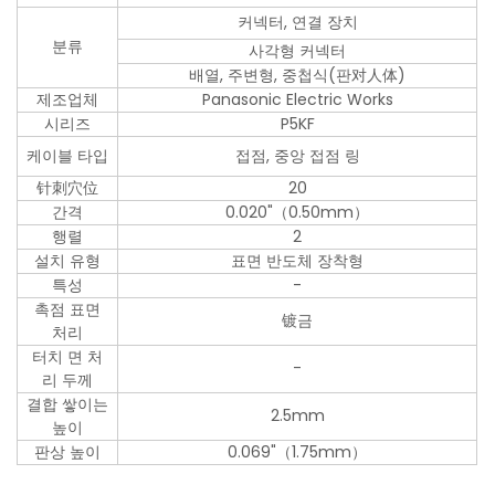
커넥터, 연결 장치
분류
사각형 커넥터
배열, 주변형, 중첩식(판对人体)
제조업체
Panasonic Electric Works
시리즈
P5KF
케이블 타입
접점, 중앙 접점 링
针刺穴位
20
간격
0.020"（0.50mm）
행렬
2
설치 유형
표면 반도체 장착형
특성
-
촉점 표면
镀금
처리
터치 면 처
-
리 두께
결합 쌓이는
2.5mm
높이
판상 높이
0.069"（1.75mm）