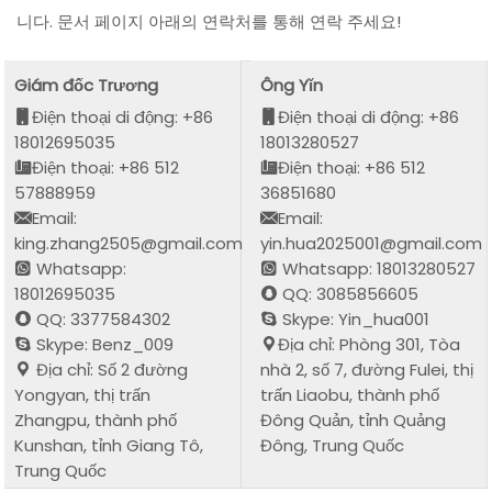
니다. 문서 페이지 아래의 연락처를 통해 연락 주세요!
Giám đốc Trương
Ông Yǐn
Điện thoại di động: +86
Điện thoại di động: +86
18012695035
18013280527
Điện thoại: +86 512
Điện thoại: +86 512
57888959
36851680
Email:
Email:
king.zhang2505@gmail.com
yin.hua2025001@gmail.com
Whatsapp:
Whatsapp: 18013280527
18012695035
QQ: 3085856605
QQ: 3377584302
Skype: Yin_hua001
Skype: Benz_009
Địa chỉ: Phòng 301, Tòa
Địa chỉ: Số 2 đường
nhà 2, số 7, đường Fulei, thị
Yongyan, thị trấn
trấn Liaobu, thành phố
Zhangpu, thành phố
Đông Quản, tỉnh Quảng
Kunshan, tỉnh Giang Tô,
Đông, Trung Quốc
Trung Quốc