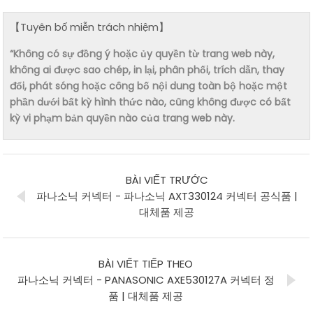
【Tuyên bố miễn trách nhiệm】
“Không có sự đồng ý hoặc ủy quyền từ trang web này,
không ai được sao chép, in lại, phân phối, trích dẫn, thay
đổi, phát sóng hoặc công bố nội dung toàn bộ hoặc một
phần dưới bất kỳ hình thức nào, cũng không được có bất
kỳ vi phạm bản quyền nào của trang web này.
BÀI VIẾT TRƯỚC
파나소닉 커넥터 - 파나소닉 AXT330124 커넥터 공식품 |
대체품 제공
BÀI VIẾT TIẾP THEO
파나소닉 커넥터 - PANASONIC AXE530127A 커넥터 정
품 | 대체품 제공