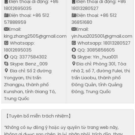
Điện thoại di động: +86
Điện thoại di động: +86
18012695035
18013280527
Điện thoại: +86 512
Điện thoại: +86 512
57888959
36851680
Email:
Email:
king.zhang2505@gmail.com
yin.hua2025001@gmail.com
Whatsapp:
Whatsapp: 18013280527
18012695035
QQ: 3085856605
QQ: 3377584302
Skype: Yin_hua001
Skype: Benz_009
Địa chỉ: Phòng 301, Tòa
Địa chỉ: Số 2 đường
nhà 2, số 7, đường Fulei, thị
Yongyan, thị trấn
trấn Liaobu, thành phố
Zhangpu, thành phố
Đông Quản, tỉnh Quảng
Kunshan, tỉnh Giang Tô,
Đông, Trung Quốc
Trung Quốc
【Tuyên bố miễn trách nhiệm】
“Không có sự đồng ý hoặc ủy quyền từ trang web này,
không ai được sao chép, in lại, phân phối, trích dẫn, thay