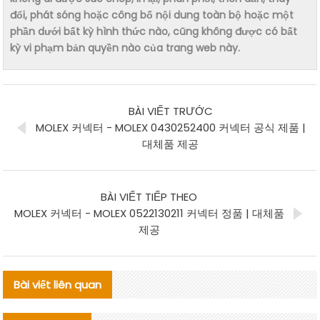
đổi, phát sóng hoặc công bố nội dung toàn bộ hoặc một
phần dưới bất kỳ hình thức nào, cũng không được có bất
kỳ vi phạm bản quyền nào của trang web này.
BÀI VIẾT TRƯỚC
MOLEX 커넥터 - MOLEX 0430252400 커넥터 공식 제품 |
대체품 제공
BÀI VIẾT TIẾP THEO
MOLEX 커넥터 - MOLEX 0522130211 커넥터 정품 | 대체품
제공
Bài viết liên quan