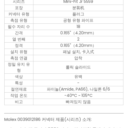
시리즈
Mini-Fit Jr 5559
포장
분装机
커넥터 유형
플러그
촉점 유형
공형 유형 파이프
필수 자리 수
18
간격
0.165"（4.20mm）
열 번째
2
정격
0.165"（4.20mm）
설치 유형
패널 설치, 卡入式
촉점 연결
압착
정밀 유지 유
롤릭 슬라이드
형
색상
유백
특성
-
절연재료
파이놀(Amide, PA66), 나일론 6/6
작업 온도
-40°C ~ 105°C
비고
빠져있지 않음
Molex 0039012186 커넥터 제품(시리즈) 소개: