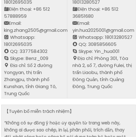
18012695035
18013280527
Điện thoại: +86 512
Điện thoại: +86 512
57888959
36851680
Email:
Email:
king.zhang2505@gmail.com
yin.hua2025001@gmail.com
Whatsapp:
Whatsapp: 18013280527
18012695035
QQ: 3085856605
QQ: 3377584302
Skype: Yin_hua001
Skype: Benz_009
Địa chỉ: Phòng 301, Tòa
Địa chỉ: Số 2 đường
nhà 2, số 7, đường Fulei, thị
Yongyan, thị trấn
trấn Liaobu, thành phố
Zhangpu, thành phố
Đông Quản, tỉnh Quảng
Kunshan, tỉnh Giang Tô,
Đông, Trung Quốc
Trung Quốc
【Tuyên bố miễn trách nhiệm】
“Không có sự đồng ý hoặc ủy quyền từ trang web này,
không ai được sao chép, in lại, phân phối, trích dẫn, thay
đổi, phát sóng hoặc công bố nội dung toàn bộ hoặc một