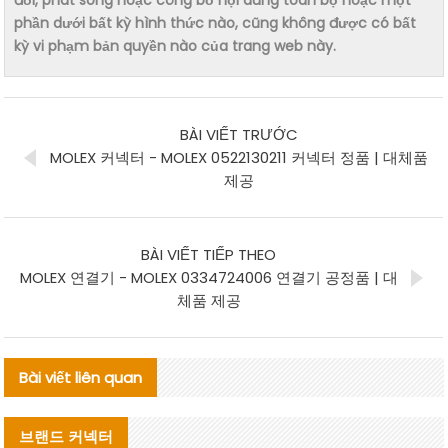
phần dưới bất kỳ hình thức nào, cũng không được có bất
kỳ vi phạm bản quyền nào của trang web này.
BÀI VIẾT TRƯỚC
MOLEX 커넥터 - MOLEX 0522130211 커넥터 정품 | 대체품
제공
BÀI VIẾT TIẾP THEO
MOLEX 연결기 - MOLEX 0334724006 연결기 공정품 | 대
체품 제공
Bài viết liên quan
브랜드 커넥터