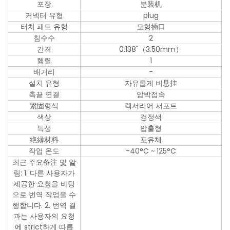
포장
분装机
커넥터 유형
plug
터치 패드 유형
모형插口
침수수
2
간격
0.138"（3.50mm）
행렬
1
배거리
-
설치 유형
자유롭게 비悬挂
촉끝 연결
압박접속
紧固형식
렉서리어 서포트
색상
검정색
특성
압출형
絶縁材料
포유체
작업 온도
-40°C ~ 125°C
최근 주요备注 및 알
림: 1. 다른 사용자가
제공한 요청을 바탕
으로 번역 작업을 수
행합니다. 2. 번역 결
과는 사용자의 요청
에 strict하게 따릅