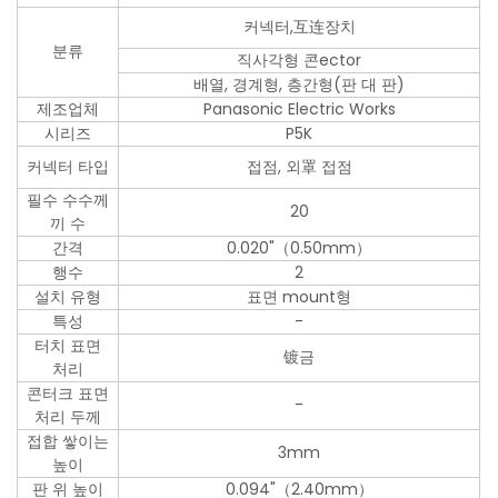
커넥터,互连장치
분류
직사각형 콘ector
배열, 경계형, 층간형(판 대 판)
제조업체
Panasonic Electric Works
시리즈
P5K
커넥터 타입
접점, 외罩 접점
필수 수수께
20
끼 수
간격
0.020"（0.50mm）
행수
2
설치 유형
표면 mount형
특성
-
터치 표면
镀금
처리
콘터크 표면
-
처리 두께
접합 쌓이는
3mm
높이
판 위 높이
0.094"（2.40mm）