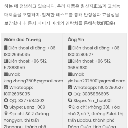
하는 데 전념하고 있습니다. 우리 제품은 원산지正品과 고성능
대체품을 포함하며, 철저한 테스트를 통해 안정성과 효율성을
보장합니다. 문서 페이지 아래의 연락처를 통해与我们联络!
Giám đốc Trương
Ông Yǐn
Điện thoại di động: +86
Điện thoại di động: +86
18012695035
18013280527
Điện thoại: +86 512
Điện thoại: +86 512
57888959
36851680
Email:
Email:
king.zhang2505@gmail.com
yin.hua2025001@gmail.com
Whatsapp:
Whatsapp: 18013280527
18012695035
QQ: 3085856605
QQ: 3377584302
Skype: Yin_hua001
Skype: Benz_009
Địa chỉ: Phòng 301, Tòa
Địa chỉ: Số 2 đường
nhà 2, số 7, đường Fulei, thị
Yongyan, thị trấn
trấn Liaobu, thành phố
Zhangpu, thành phố
Đông Quản, tỉnh Quảng