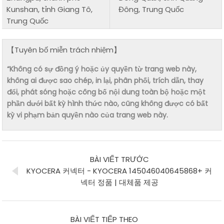
Kunshan, tỉnh Giang Tô,
Đông, Trung Quốc
Trung Quốc
【Tuyên bố miễn trách nhiệm】
“Không có sự đồng ý hoặc ủy quyền từ trang web này,
không ai được sao chép, in lại, phân phối, trích dẫn, thay
đổi, phát sóng hoặc công bố nội dung toàn bộ hoặc một
phần dưới bất kỳ hình thức nào, cũng không được có bất
kỳ vi phạm bản quyền nào của trang web này.
BÀI VIẾT TRƯỚC
KYOCERA 커넥터 - KYOCERA 145046040645868+ 커
넥터 정품 | 대체품 제공
BÀI VIẾT TIẾP THEO