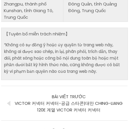
Zhangpu, thành phố
Đông Quản, tỉnh Quảng
Kunshan, tỉnh Giang Tô,
Đông, Trung Quốc
Trung Quốc
【Tuyên bố miễn trách nhiệm】
“Không có sự đồng ý hoặc ủy quyền từ trang web này,
không ai được sao chép, in lại, phân phối, trích dẫn, thay
đổi, phát sóng hoặc công bố nội dung toàn bộ hoặc một
phần dưới bất kỳ hình thức nào, cũng không được có bất
kỳ vi phạm bản quyền nào của trang web này.
BÀI VIẾT TRƯỚC
VICTOR 커넥터 커넥터-공급 스타콘|대만 CHING-LIANG
120E 계열 VICTOR 커넥터 커넥터