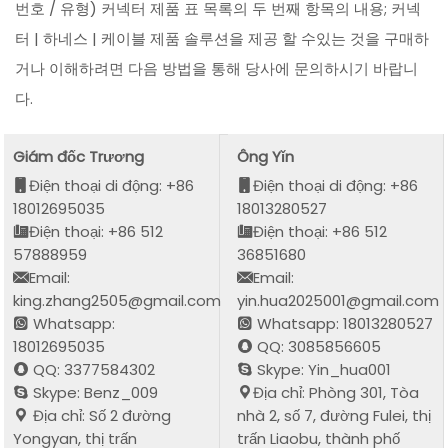
번호 / 유형) 커넥터 제품 표 목록의 두 번째 항목의 내용; 커넥
터 | 하네스 | 케이블 제품 솔루션을 제공 할 수있는 것을 구매하
거나 이해하려면 다음 방법을 통해 당사에 문의하시기 바랍니
다.
Giám đốc Trương
Ông Yǐn
Điện thoại di động: +86
Điện thoại di động: +86
18012695035
18013280527
Điện thoại: +86 512
Điện thoại: +86 512
57888959
36851680
Email:
Email:
king.zhang2505@gmail.com
yin.hua2025001@gmail.com
Whatsapp:
Whatsapp: 18013280527
18012695035
QQ: 3085856605
QQ: 3377584302
Skype: Yin_hua001
Skype: Benz_009
Địa chỉ: Phòng 301, Tòa
Địa chỉ: Số 2 đường
nhà 2, số 7, đường Fulei, thị
Yongyan, thị trấn
trấn Liaobu, thành phố