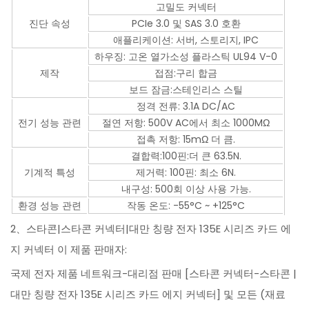
고밀도 커넥터
진단 속성
PCIe 3.0 및 SAS 3.0 호환
애플리케이션: 서버, 스토리지, IPC
하우징: 고온 열가소성 플라스틱 UL94 V-0
제작
접점:구리 합금
보드 잠금:스테인리스 스틸
정격 전류: 3.1A DC/AC
전기 성능 관련
절연 저항: 500V AC에서 최소 1000MΩ
접촉 저항: 15mΩ 더 큼.
결합력:100핀:더 큰 63.5N.
기계적 특성
제거력: 100핀: 최소 6N.
내구성: 500회 이상 사용 가능.
환경 성능 관련
작동 온도: -55°C ~ +125°C
2、스타콘|스타콘 커넥터|대만 칭량 전자 135E 시리즈 카드 에
지 커넥터 이 제품 판매자:
국제 전자 제품 네트워크-대리점 판매 [스타콘 커넥터-스타콘 |
대만 칭량 전자 135E 시리즈 카드 에지 커넥터] 및 모든 (재료