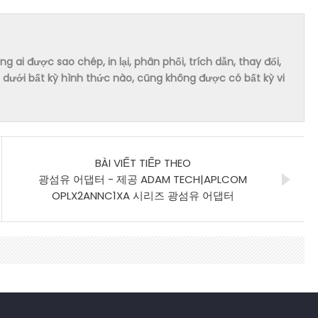
ai được sao chép, in lại, phân phối, trích dẫn, thay đổi,
dưới bất kỳ hình thức nào, cũng không được có bất kỳ vi
BÀI VIẾT TIẾP THEO
광섬유 어댑터 - 제공 ADAM TECH|APLCOM
OPLX2ANNC1XA 시리즈 광섬유 어댑터