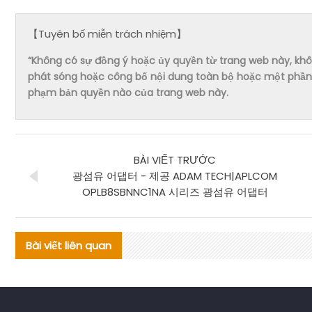
【Tuyên bố miễn trách nhiệm】
“Không có sự đồng ý hoặc ủy quyền từ trang web này, không 
phát sóng hoặc công bố nội dung toàn bộ hoặc một phần 
phạm bản quyền nào của trang web này.
BÀI VIẾT TRƯỚC
광섬유 어댑터 - 제공 ADAM TECH|APLCOM
OPLB8SBNNC1NA 시리즈 광섬유 어댑터
Bài viết liên quan