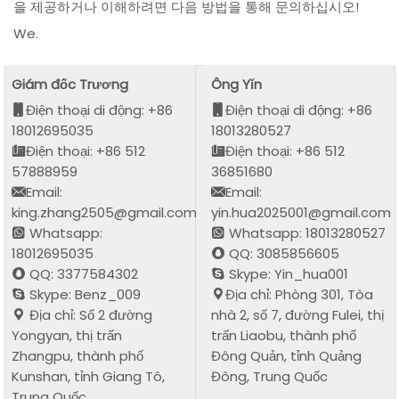
을 제공하거나 이해하려면 다음 방법을 통해 문의하십시오!
We.
Giám đốc Trương
Ông Yǐn
Điện thoại di động: +86
Điện thoại di động: +86
18012695035
18013280527
Điện thoại: +86 512
Điện thoại: +86 512
57888959
36851680
Email:
Email:
king.zhang2505@gmail.com
yin.hua2025001@gmail.com
Whatsapp:
Whatsapp: 18013280527
18012695035
QQ: 3085856605
QQ: 3377584302
Skype: Yin_hua001
Skype: Benz_009
Địa chỉ: Phòng 301, Tòa
Địa chỉ: Số 2 đường
nhà 2, số 7, đường Fulei, thị
Yongyan, thị trấn
trấn Liaobu, thành phố
Zhangpu, thành phố
Đông Quản, tỉnh Quảng
Kunshan, tỉnh Giang Tô,
Đông, Trung Quốc
Trung Quốc