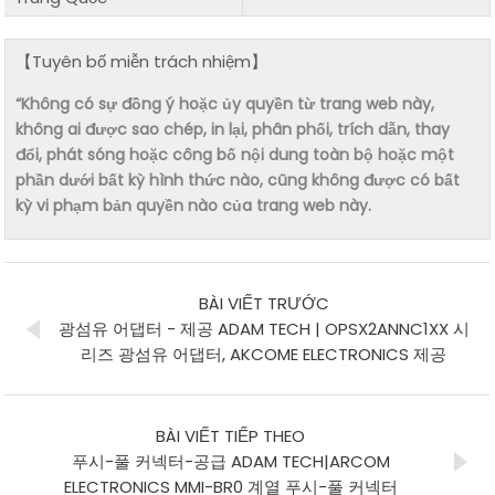
【Tuyên bố miễn trách nhiệm】
“Không có sự đồng ý hoặc ủy quyền từ trang web này,
không ai được sao chép, in lại, phân phối, trích dẫn, thay
đổi, phát sóng hoặc công bố nội dung toàn bộ hoặc một
phần dưới bất kỳ hình thức nào, cũng không được có bất
kỳ vi phạm bản quyền nào của trang web này.
BÀI VIẾT TRƯỚC
광섬유 어댑터 - 제공 ADAM TECH | OPSX2ANNC1XX 시
리즈 광섬유 어댑터, AKCOME ELECTRONICS 제공
BÀI VIẾT TIẾP THEO
푸시-풀 커넥터-공급 ADAM TECH|ARCOM
ELECTRONICS MMI-BR0 계열 푸시-풀 커넥터