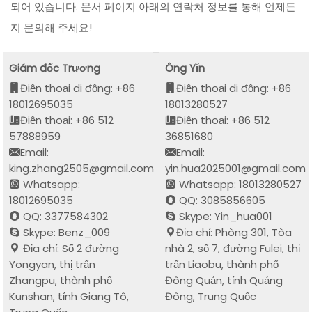
되어 있습니다. 문서 페이지 아래의 연락처 정보를 통해 언제든
지 문의해 주세요!
Giám đốc Trương
Ông Yǐn
Điện thoại di động: +86
Điện thoại di động: +86
18012695035
18013280527
Điện thoại: +86 512
Điện thoại: +86 512
57888959
36851680
Email:
Email:
king.zhang2505@gmail.com
yin.hua2025001@gmail.com
Whatsapp:
Whatsapp: 18013280527
18012695035
QQ: 3085856605
QQ: 3377584302
Skype: Yin_hua001
Skype: Benz_009
Địa chỉ: Phòng 301, Tòa
Địa chỉ: Số 2 đường
nhà 2, số 7, đường Fulei, thị
Yongyan, thị trấn
trấn Liaobu, thành phố
Zhangpu, thành phố
Đông Quản, tỉnh Quảng
Kunshan, tỉnh Giang Tô,
Đông, Trung Quốc