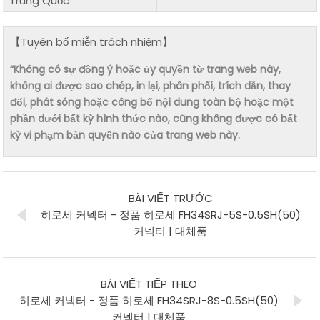
Trung Quốc
【Tuyên bố miễn trách nhiệm】
“Không có sự đồng ý hoặc ủy quyền từ trang web này,
không ai được sao chép, in lại, phân phối, trích dẫn, thay
đổi, phát sóng hoặc công bố nội dung toàn bộ hoặc một
phần dưới bất kỳ hình thức nào, cũng không được có bất
kỳ vi phạm bản quyền nào của trang web này.
BÀI VIẾT TRƯỚC
히로세 커넥터 - 정품 히로세 FH34SRJ-5S-0.5SH(50)
커넥터 | 대체품
BÀI VIẾT TIẾP THEO
히로세 커넥터 - 정품 히로세 FH34SRJ-8S-0.5SH(50)
커넥터 | 대체품