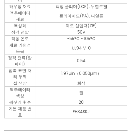
리
하우징 재료
액정 폴리머(LCP), 무할로겐
액추에이터
폴리아미드(PA), 나일론
재료
특성화
제로 삽입력(ZIF)
정격 전압
50V
작동 온도
-55°C ~ 105°C
재료 가연성
UL94 V-0
등급
정격 전류(암
0.5A
페어)
접촉 표면 처
1.97µin（0.050µm）
리 두께
셸 색상
회색
액추에이터
철
색상
짝짓기 횟수
20
기본 제품 번
FH34SRJ
호