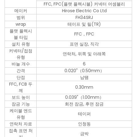
FFC, FPC(플랫 플렉시블) 커넥터 어셈블리
메이커
Hirose Electric Co Ltd
범위
FH34SRJ
wrap
테이프 및 릴(TR)
플랫 플렉시
FFC，FPC
블 타입
설치 유형
표면 실장, 직각
커넥터/접점
연락처, 위쪽 및 아래쪽
유형
바늘 개수
6
간격
0.020"（0.50mm）
단접
납땜
FFC, FCB 두
0.30mm
께
보드 높이
0.039"（1.00mm）
잠금 기능
회전 잠금, 후면 잠금
케이블 엔드
테이퍼
유형
연락처 자료
인청동
접촉 표면 처
금박