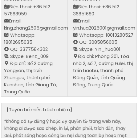
Điện thoại: +86 512
Điện thoại: +86 512
57888959
36851680
Email:
Email:
king.zhang2505@gmail.com
yin.hua2025001@gmail.com
Whatsapp:
Whatsapp: 18013280527
18012695035
QQ: 3085856605
QQ: 3377584302
Skype: Yin_hua001
Skype: Benz_009
Địa chỉ: Phòng 301, Tòa
Địa chỉ: Số 2 đường
nhà 2, số 7, đường Fulei, thị
Yongyan, thị trấn
trấn Liaobu, thành phố
Zhangpu, thành phố
Đông Quản, tỉnh Quảng
Kunshan, tỉnh Giang Tô,
Đông, Trung Quốc
Trung Quốc
【Tuyên bố miễn trách nhiệm】
“Không có sự đồng ý hoặc ủy quyền từ trang web này,
không ai được sao chép, in lại, phân phối, trích dẫn, thay
đổi, phát sóng hoặc công bố nội dung toàn bộ hoặc một