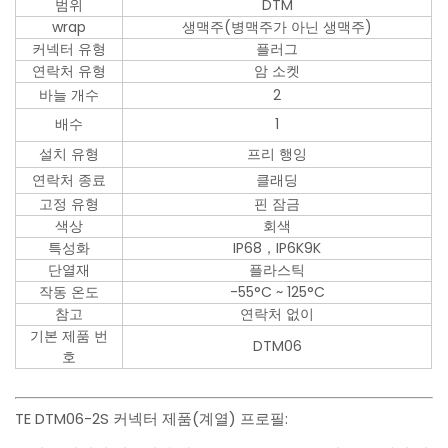
범위
DTM
wrap
생맥주(병맥주가 아닌 생맥주)
커넥터 유형
플러그
연락처 유형
암 소켓
바늘 개수
2
배수
1
설치 유형
프리 행잉
연락처 종료
클래딩
고정 유형
핀 잠금
색상
회색
특성화
IP68，IP6K9K
단열재
플라스틱
작동 온도
-55°C ~ 125°C
참고
연락처 없이
기본 제품 번
DTM06
호
TE DTM06-2S 커넥터 제품(계열) 프로필: