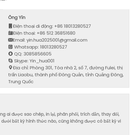
Ông Yǐn
Điện thoại di động: +86 18013280527
Điện thoại: +86 512 36851680
Email: yin.hua2025001@gmail.com
Whatsapp: 18013280527
QQ: 3085856605
Skype: Yin_hua001
Địa chỉ: Phòng 301, Tòa nhà 2, số 7, đường Fulei, thị
trấn Liaobu, thành phố Đông Quản, tỉnh Quảng Đông,
Trung Quốc
ai được sao chép, in lại, phân phối, trích dẫn, thay đổi,
dưới bất kỳ hình thức nào, cũng không được có bất kỳ vi