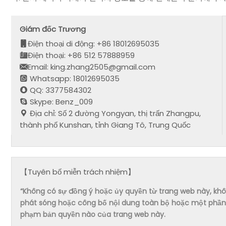
Giám đốc Trương
Điện thoại di động: +86 18012695035
Điện thoại: +86 512 57888959
Email: king.zhang2505@gmail.com
Whatsapp: 18012695035
QQ: 3377584302
Skype: Benz_009
Địa chỉ: Số 2 đường Yongyan, thị trấn Zhangpu,
thành phố Kunshan, tỉnh Giang Tô, Trung Quốc
【Tuyên bố miễn trách nhiệm】
“Không có sự đồng ý hoặc ủy quyền từ trang web này, không 
phát sóng hoặc công bố nội dung toàn bộ hoặc một phần 
phạm bản quyền nào của trang web này.