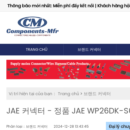
Thông báo mới nhất: Miễn phí đẩy kết nối | Khách hàng hội 
TRANG CHỦ
브랜드 커넥터
Vị trí hiện tại của bạn：
Trang chủ
>
브랜드 커넥터
JAE 커넥터 - 정품 JAE WP26DK-
Đại lý ch
Phân loại：브랜드 커넥터
2024-12-28 13:43:45