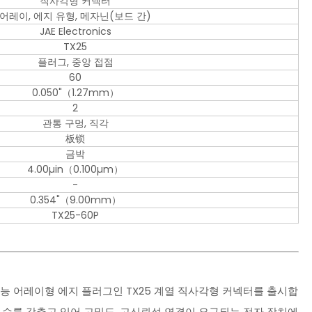
직사각형 커넥터
어레이, 에지 유형, 메자닌(보드 간)
JAE Electronics
TX25
플러그, 중앙 접점
60
0.050"（1.27mm）
2
관통 구멍, 직각
板锁
금박
4.00µin（0.100µm）
-
0.354"（9.00mm）
TX25-60P
된 고성능 어레이형 에지 플러그인 TX25 계열 직사각형 커넥터를 출시합
2개 행 수를 갖추고 있어 고밀도, 고신뢰성 연결이 요구되는 전자 장치에