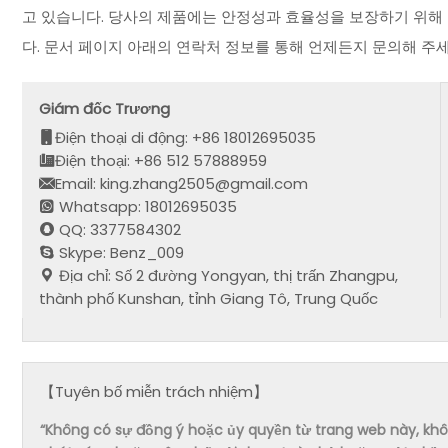
고 있습니다. 당사의 제품에는 안정성과 효율성을 보장하기 위해
다. 문서 페이지 아래의 연락처 정보를 통해 언제든지 문의해 주세
Giám đốc Trương
Điện thoại di động: +86 18012695035
Điện thoại: +86 512 57888959
Email: king.zhang2505@gmail.com
Whatsapp: 18012695035
QQ: 3377584302
Skype: Benz_009
Địa chỉ: Số 2 đường Yongyan, thị trấn Zhangpu,
thành phố Kunshan, tỉnh Giang Tô, Trung Quốc
【Tuyên bố miễn trách nhiệm】
“Không có sự đồng ý hoặc ủy quyền từ trang web này, không 