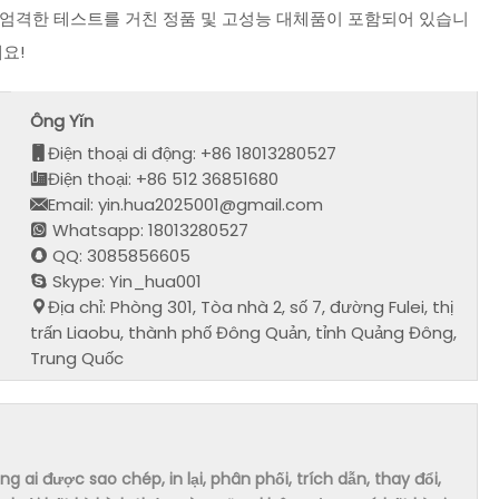
 엄격한 테스트를 거친 정품 및 고성능 대체품이 포함되어 있습니
요!
Ông Yǐn
Điện thoại di động: +86 18013280527
Điện thoại: +86 512 36851680
Email: yin.hua2025001@gmail.com
Whatsapp: 18013280527
QQ: 3085856605
Skype: Yin_hua001
Địa chỉ: Phòng 301, Tòa nhà 2, số 7, đường Fulei, thị
trấn Liaobu, thành phố Đông Quản, tỉnh Quảng Đông,
Trung Quốc
ai được sao chép, in lại, phân phối, trích dẫn, thay đổi,