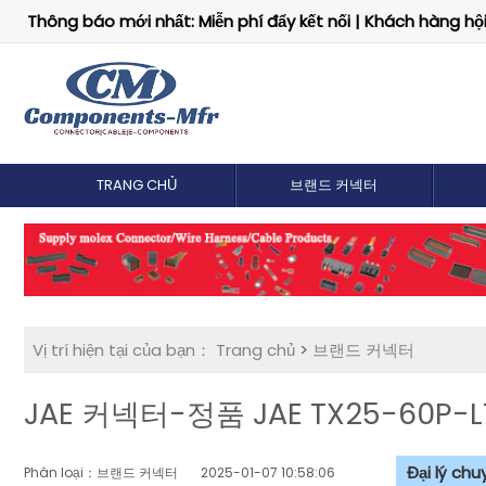
Thông báo mới nhất: Miễn phí đẩy kết nối | Khách hàng hội 
TRANG CHỦ
브랜드 커넥터
Vị trí hiện tại của bạn：
Trang chủ
>
브랜드 커넥터
JAE 커넥터-정품 JAE TX25-60P
Đại lý ch
Phân loại：브랜드 커넥터
2025-01-07 10:58:06