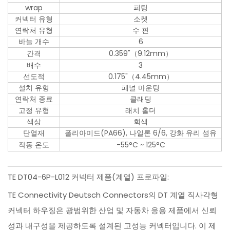
wrap
피팅
커넥터 유형
소켓
연락처 유형
수 핀
바늘 개수
6
간격
0.359"（9.12mm）
배수
3
선도적
0.175"（4.45mm）
설치 유형
패널 마운팅
연락처 종료
클래딩
고정 유형
래치 홀더
색상
회색
단열재
폴리아미드(PA66), 나일론 6/6, 강화 유리 섬유
작동 온도
-55°C ~ 125°C
TE DT04-6P-L012 커넥터 제품(계열) 프로파일:
TE Connectivity Deutsch Connectors의 DT 계열 직사각형
커넥터 하우징은 광범위한 산업 및 자동차 응용 제품에서 신뢰
성과 내구성을 제공하도록 설계된 고성능 커넥터입니다. 이 제