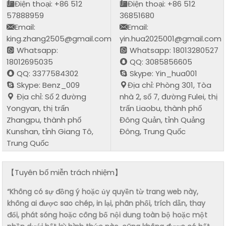
Điện thoại: +86 512
Điện thoại: +86 512
57888959
36851680
Email:
Email:
king.zhang2505@gmail.com
yin.hua2025001@gmail.com
Whatsapp:
Whatsapp: 18013280527
18012695035
QQ: 3085856605
QQ: 3377584302
Skype: Yin_hua001
Skype: Benz_009
Địa chỉ: Phòng 301, Tòa
Địa chỉ: Số 2 đường
nhà 2, số 7, đường Fulei, thị
Yongyan, thị trấn
trấn Liaobu, thành phố
Zhangpu, thành phố
Đông Quản, tỉnh Quảng
Kunshan, tỉnh Giang Tô,
Đông, Trung Quốc
Trung Quốc
【Tuyên bố miễn trách nhiệm】
“Không có sự đồng ý hoặc ủy quyền từ trang web này,
không ai được sao chép, in lại, phân phối, trích dẫn, thay
đổi, phát sóng hoặc công bố nội dung toàn bộ hoặc một