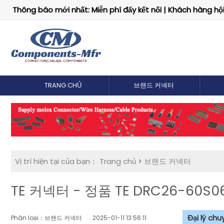
Thông báo mới nhất: Miễn phí đẩy kết nối | Khách hàng hội 
TRANG CHỦ
브랜드 커넥터
Vị trí hiện tại của bạn：
Trang chủ
>
브랜드 커넥터
TE 커넥터 - 정품 TE DRC26-60S
Đại lý ch
Phân loại：브랜드 커넥터
2025-01-11 13:56:11