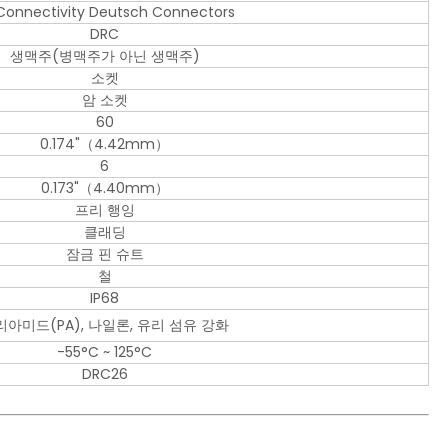
Connectivity Deutsch Connectors
DRC
생맥주(병맥주가 아닌 생맥주)
소켓
암 소켓
60
0.174"（4.42mm）
6
0.173"（4.40mm）
프리 행잉
클래딩
잠금 핀 슈트
철
IP68
리아미드(PA), 나일론, 유리 섬유 강화
-55°C ~ 125°C
DRC26