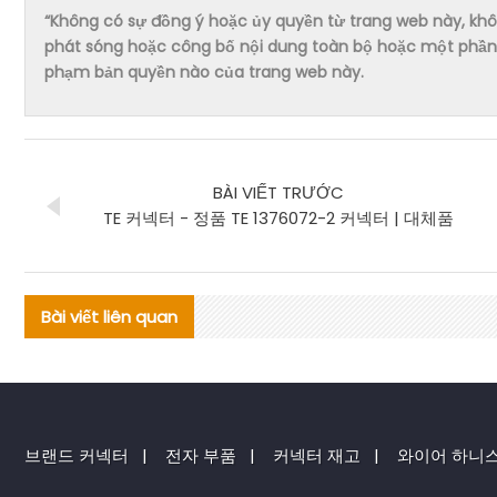
“Không có sự đồng ý hoặc ủy quyền từ trang web này, không 
phát sóng hoặc công bố nội dung toàn bộ hoặc một phần 
phạm bản quyền nào của trang web này.
BÀI VIẾT TRƯỚC
TE 커넥터 - 정품 TE 1376072-2 커넥터 | 대체품
Bài viết liên quan
브랜드 커넥터
|
전자 부품
|
커넥터 재고
|
와이어 하니